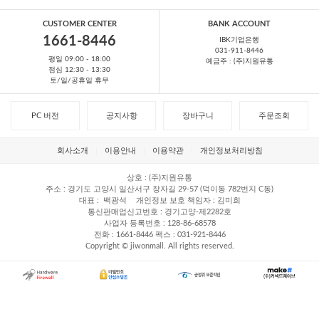
CUSTOMER CENTER
BANK ACCOUNT
1661-8446
IBK기업은행
031-911-8446
평일 09:00 - 18:00
예금주 : (주)지원유통
점심 12:30 - 13:30
토/일/공휴일 휴무
PC 버전
공지사항
장바구니
주문조회
회사소개
이용안내
이용약관
개인정보처리방침
상호
(주)지원유통
주소
경기도 고양시 일산서구 장자길 29-57 (덕이동 782번지 C동)
대표
백광석
개인정보 보호 책임자
김미희
통신판매업신고번호
경기고양-제2282호
사업자 등록번호
128-86-68578
전화
1661-8446
팩스
031-921-8446
Copyright © jiwonmall. All rights reserved.