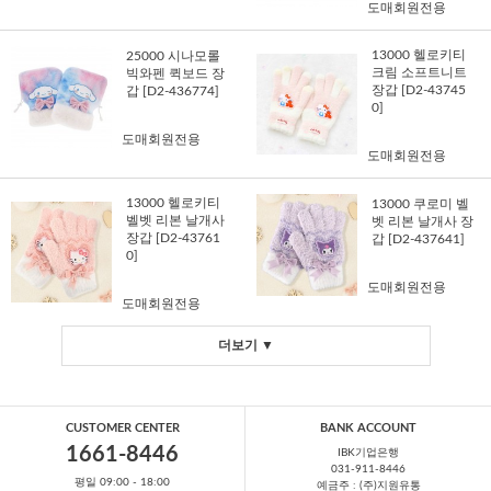
도매회원전용
13000 헬로키티
25000 시나모롤
크림 소프트니트
빅와펜 퀵보드 장
장갑 [D2-43745
갑 [D2-436774]
0]
도매회원전용
도매회원전용
13000 헬로키티
13000 쿠로미 벨
벨벳 리본 날개사
벳 리본 날개사 장
장갑 [D2-43761
갑 [D2-437641]
0]
도매회원전용
도매회원전용
더보기 ▼
CUSTOMER CENTER
BANK ACCOUNT
1661-8446
IBK기업은행
031-911-8446
평일 09:00 - 18:00
예금주 : (주)지원유통