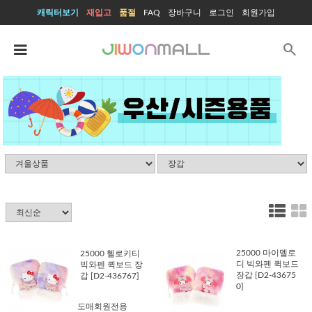
캐릭터보기
재입고
품절
FAQ
장바구니
로그인
회원가입
search
25000 마이멜로
25000 헬로키티
디 빅와펜 퀵보드
빅와펜 퀵보드 장
장갑 [D2-43675
갑 [D2-436767]
0]
도매회원전용