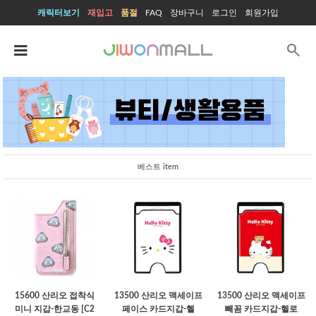
캐릭터보기
재입고
품절
FAQ
장바구니
로그인
회원가입
search
베스트 item
15600 산리오 접착식
13500 산리오 맥세이프
13500 산리오 맥세이프
미니 지갑-한교동 [C2
페이스 카드지갑-헬
빼꼼 카드지갑-헬로