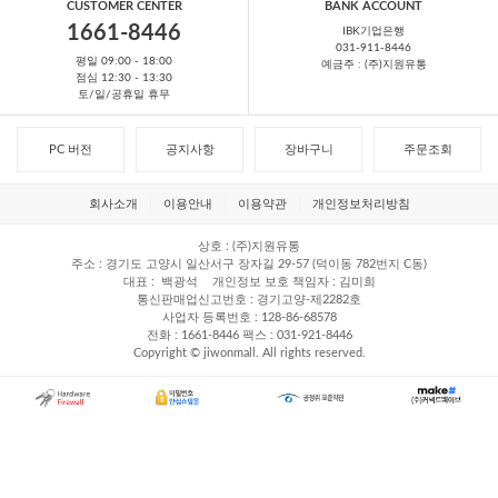
CUSTOMER CENTER
BANK ACCOUNT
1661-8446
IBK기업은행
031-911-8446
평일 09:00 - 18:00
예금주 : (주)지원유통
점심 12:30 - 13:30
토/일/공휴일 휴무
PC 버전
공지사항
장바구니
주문조회
회사소개
이용안내
이용약관
개인정보처리방침
상호
(주)지원유통
주소
경기도 고양시 일산서구 장자길 29-57 (덕이동 782번지 C동)
대표
백광석
개인정보 보호 책임자
김미희
통신판매업신고번호
경기고양-제2282호
사업자 등록번호
128-86-68578
전화
1661-8446
팩스
031-921-8446
Copyright © jiwonmall. All rights reserved.