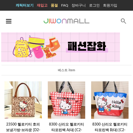
캐릭터보기
재입고
품절
FAQ
장바구니
로그인
회원가입
search
베스트 item
23500 헬로키티 호피
8300 산리오 헬로키티
8300 산리오 헬로키티
보냉가방-브라운 [D2-
타포린백 A(대) [C2-
타포린백 B(대) [C2-