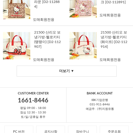
라운 [D2-11288
크 [D2-112891]
4]
도매회원전용
도매회원전용
21500 산리오 보
21500 산리오 보
냉가방-헬로키티
냉가방-헬로키티
(땡땡이) [D2-112
(화이트) [D2-112
907]
914]
도매회원전용
도매회원전용
더보기 ▼
CUSTOMER CENTER
BANK ACCOUNT
1661-8446
IBK기업은행
031-911-8446
평일 09:00 - 18:00
예금주 : (주)지원유통
점심 12:30 - 13:30
토/일/공휴일 휴무
PC 버전
공지사항
장바구니
주문조회