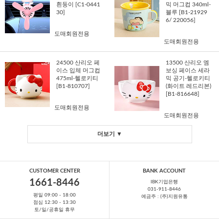
흰둥이 [C1-0441
믹 머그컵 340ml-
30]
블루 [B1-21929
6/ 220056]
도매회원전용
도매회원전용
24500 산리오 페
13500 산리오 엠
이스 입체 머그컵
보싱 페이스 세라
475ml-헬로키티
믹 공기-헬로키티
[B1-810707]
(화이트 레드리본)
[B1-816648]
도매회원전용
도매회원전용
더보기 ▼
CUSTOMER CENTER
BANK ACCOUNT
1661-8446
IBK기업은행
031-911-8446
평일 09:00 - 18:00
예금주 : (주)지원유통
점심 12:30 - 13:30
토/일/공휴일 휴무