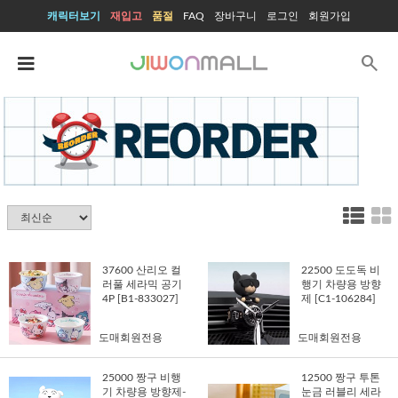
캐릭터보기
재입고
품절
FAQ
장바구니
로그인
회원가입
search
37600 산리오 컬
22500 도도독 비
러풀 세라믹 공기
행기 차량용 방향
4P [B1-833027]
제 [C1-106284]
도매회원전용
도매회원전용
25000 짱구 비행
12500 짱구 투톤
기 차량용 방향제-
눈금 러블리 세라