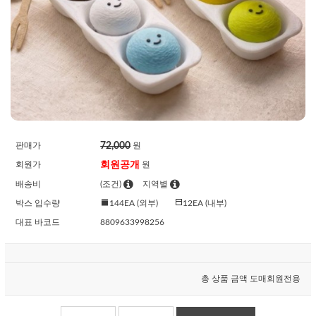
72,000
판매가
원
회원공개
회원가
원
배송비
(조건)
지역별
박스 입수량
144EA (외부)
12EA (내부)
대표 바코드
8809633998256
총 상품 금액
도매회원전용