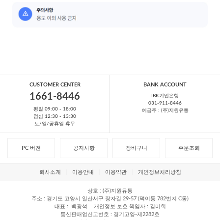
CUSTOMER CENTER
BANK ACCOUNT
1661-8446
IBK기업은행
031-911-8446
평일 09:00 - 18:00
예금주 : (주)지원유통
점심 12:30 - 13:30
토/일/공휴일 휴무
PC 버전
공지사항
장바구니
주문조회
회사소개
이용안내
이용약관
개인정보처리방침
상호
(주)지원유통
주소
경기도 고양시 일산서구 장자길 29-57 (덕이동 782번지 C동)
대표
백광석
개인정보 보호 책임자
김미희
통신판매업신고번호
경기고양-제2282호