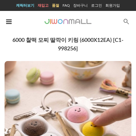
캐릭터보기
재입고
품절
FAQ
장바구니
로그인
회원가입
search
6000 찰떡 모찌 딸깍이 키링 (6000X12EA) [C1-
998256]