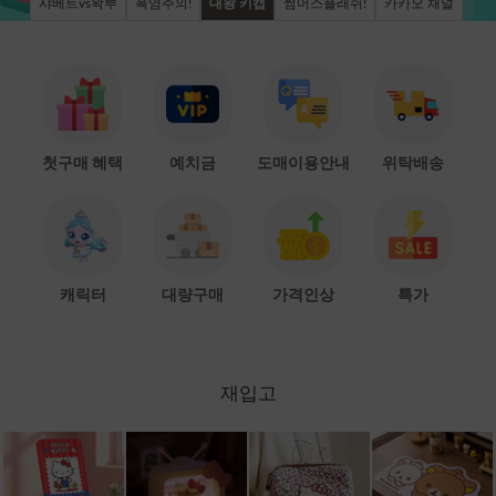
샤베트vs왁뿌
폭염주의!
대왕 키캡
썸머스플래쉬!
카카오 채널
첫구매 혜택
예치금
도매이용안내
위탁배송
캐릭터
대량구매
가격인상
특가
재입고