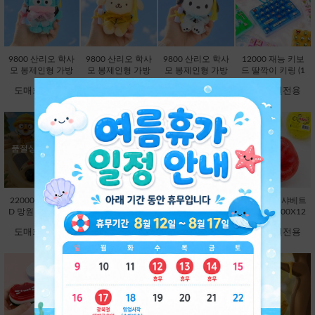
9800 산리오 학사
9800 산리오 학사
9800 산리오 학사
12000 재능 키보
모 봉제인형 가방
모 봉제인형 가방
모 봉제인형 가방
드 딸깍이 키링 (1
고리 13cm-한교동
고리 13cm-폼폼푸
고리 13cm-포차코
2000X8EA) [C1-1
도매회원전용
도매회원전용
도매회원전용
도매회원전용
[B2-083234]
린 [B2-083210]
[B2-083227]
45048]
품절상품입니다.
22000 뽀로로 LE
3000 플랫볼 스피
7000 망고스틴 크
5000 과일 샤베트
D 망원경 [C1-373
너 1탄 (3000X24E
런치 슬랑이 (7000
슬랑이 (5000X12
736]
A) [C1-145246]
X12EA) [B1-1450
EA) [B1-998485]
도매회원전용
도매회원전용
도매회원전용
도매회원전용
17]