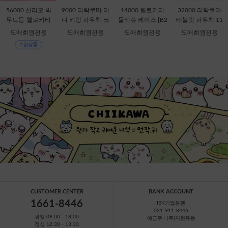
56000 산리오 빅
9000 리락쿠마 미
14000 헬로키티
32000 리락쿠마
무드등-헬로키티
니 키링 파우치-코
물티슈 케이스 [B2
태블릿 파우치 11
[C1-315167]
리락쿠마 [C2-069
-378816]
인치-키이로이토
도매회원전용
도매회원전용
도매회원전용
도매회원전용
435]
리 [B1-069909]
CUSTOMER CENTER
BANK ACCOUNT
1661-8446
IBK기업은행
031-911-8446
평일 09:00 - 18:00
예금주 : (주)지원유통
점심 12:30 - 13:30