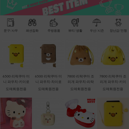
문구/사무
패션잡화
주방용품
뷰티/생활
우산/시즌
장난감/인형
6500 리락쿠마 미
6500 리락쿠마 미
7800 리락쿠마 조
7800 리락쿠마 조
니 파우치-키이로
니 파우치-차이로
리개 파우치-리락
리개 파우치-키이
이토리 [C2-06871
이코구마 [C2-068
쿠마 [C2-068735]
로이토리 [C2-068
도매회원전용
도매회원전용
도매회원전용
도매회원전용
1]
728]
759]