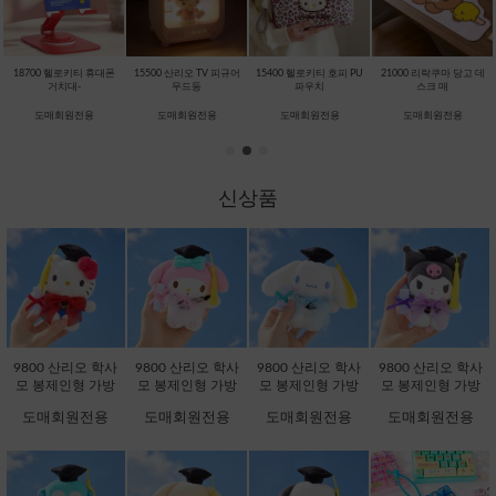
18700 헬로키티 휴대폰
15500 산리오 TV 피규어
15400 헬로키티 호피 PU
21000 리락쿠마 당고 데
거치대-
무드등
파우치
스크 매
도매회원전용
도매회원전용
도매회원전용
도매회원전용
신상품
9800 산리오 학사
9800 산리오 학사
9800 산리오 학사
9800 산리오 학사
모 봉제인형 가방
모 봉제인형 가방
모 봉제인형 가방
모 봉제인형 가방
고리 13cm-헬로키
고리 13cm-마이멜
고리 13cm-시나모
고리 13cm-쿠로미
도매회원전용
도매회원전용
도매회원전용
도매회원전용
티 [B2-083173]
로디 [B2-083180]
롤 [B2-083203]
[B2-083197]