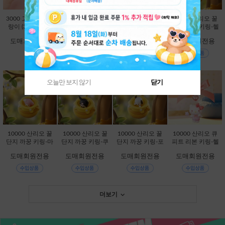
3000 고양이빵 말
5000 젤리 베어 슬
25000 산리오 별
10000 산리오 꿀
랑이 (3000X12E
랑이 (5000X12E
빛 LED 차량용 방
단지 까꿍 키링-헬
A) [B1-946261]
A) [B1-461655]
향제-시나모롤 [C
로키티 [C2-32801
도매회원전용
도매회원전용
도매회원전용
도매회원전용
1-113430]
3]
오늘만 보지 않기
닫기
10000 산리오 꿀
10000 산리오 꿀
10000 산리오 꿀
10000 산리오 큐
단지 까꿍 키링-마
단지 까꿍 키링-쿠
단지 까꿍 키링-포
피트 리본 키링-헬
이멜로디 [C2-328
로미 [C2-328020]
차코 [C2-328044]
로키티 [C2-32821
도매회원전용
도매회원전용
도매회원전용
도매회원전용
037]
1]
더보기