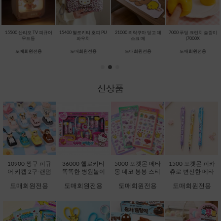
15500 산리오 TV 피규어
15400 헬로키티 호피 PU
21000 리락쿠마 당고 데
7000 푸딩 크런치 슬랑이
무드등
파우치
스크 매
(7000X
도매회원전용
도매회원전용
도매회원전용
도매회원전용
신상품
10900 짱구 피규
36000 헬로키티
5000 포켓몬 메타
1500 포켓몬 피카
어 키캡 2구-랜덤
똑똑한 병원놀이
몽 데코 봉봉 스티
츄로 변신한 메타
[C1-232076]
[C1-371725]
커 (5000X16EA)
몽 지워지는 볼펜
도매회원전용
도매회원전용
도매회원전용
도매회원전용
[D1-132242]
(1500X36EA) [C1-
132051]