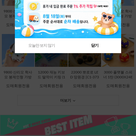
9800 산리오 학사
9800 산리오 학사
9800 산리오 학사
9800 산리오 학사
모 봉제인형 가방
모 봉제인형 가방
모 봉제인형 가방
모 봉제인형 가방
고리 13cm-시나모
고리 13cm-쿠로미
고리 13cm-한교동
고리 13cm-폼폼푸
도매회원전용
도매회원전용
도매회원전용
도매회원전용
롤 [B2-083203]
[B2-083197]
[B2-083234]
린 [B2-083210]
오늘만 보지 않기
닫기
품절상품입니다.
품절상품입니다.
9800 산리오 학사
12000 재능 키보
22000 뽀로로 LE
3000 플랫볼 스피
모 봉제인형 가방
드 딸깍이 키링 (1
D 망원경 [C1-373
너 1탄 (3000X24E
고리 13cm-포차코
2000X8EA) [C1-1
736]
A) [C1-145246]
도매회원전용
도매회원전용
도매회원전용
도매회원전용
[B2-083227]
45048]
더보기