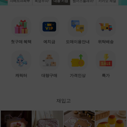
샤베트vs왁뿌
폭염주의!
대왕 키캡
썸머스플래쉬!
카카오 채널
첫구매 혜택
예치금
도매이용안내
위탁배송
캐릭터
대량구매
가격인상
특가
재입고