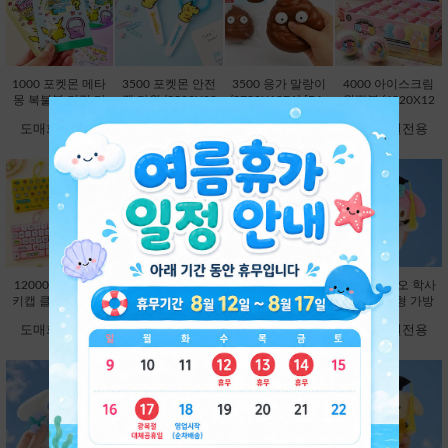
1000 포켓몬 메타
3500 포켓몬 안전
3500 응가 말랑이
4000 아이스크림
몽 복불복 키링 마
캡 가위 (3500X20
(3780X12EA) [B1-
왁뿌볼 (4320X12
스코트 연필캡 (10
EA) [C1-132372]
593354]
EA) [B1-912972]
도매회원전용
도매회원전용
도매회원전용
도매회원전용
00X60EA) [C1-13
2204]
12000 26구 대왕
12000 대왕 딸깍
9800 산리오 학사
9800 산리오 학사
키캡 클리커 키링-
이 키캡 키링 26
모 봉제인형 가방
모 봉제인형 가방
랜덤 [C2-913191]
구-랜덤 [C2-8251
고리 13cm-헬로키
고리 13cm-마이멜
도매회원전용
도매회원전용
도매회원전용
도매회원전용
63]
티 [B2-083173]
로디 [B2-083180]