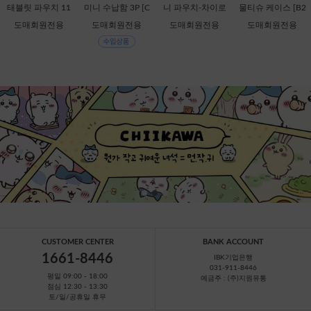
태블릿 파우치 11
미니 수납함 3P [C
니 파우치-차이로
물티슈 케이스 [B2
인치-키이로이토
1-884308]
이코구마 [C2-068
-378816]
도매회원전용
도매회원전용
도매회원전용
도매회원전용
리 [B1-069909]
728]
CUSTOMER CENTER
BANK ACCOUNT
1661-8446
IBK기업은행
031-911-8446
평일 09:00 - 18:00
예금주 : (주)지원유통
점심 12:30 - 13:30
토/일/공휴일 휴무