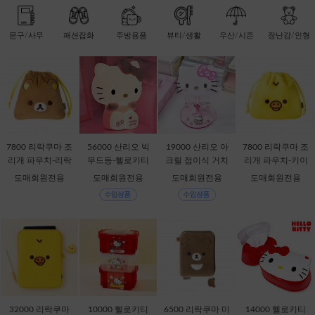
문구/사무
패션잡화
주방용품
뷰티/생활
우산/시즌
장난감/인형
7800 리락쿠마 조
56000 산리오 빅
19000 산리오 아
7800 리락쿠마 조
리개 파우치-리락
무드등-헬로키티
크릴 접이식 거치
리개 파우치-키이
쿠마 [C2-068735]
[C1-315167]
대-헬로키티 [C1-1
로이토리 [C2-068
도매회원전용
도매회원전용
도매회원전용
도매회원전용
32868]
759]
32000 리락쿠마
10000 헬로키티
6500 리락쿠마 미
14000 헬로키티