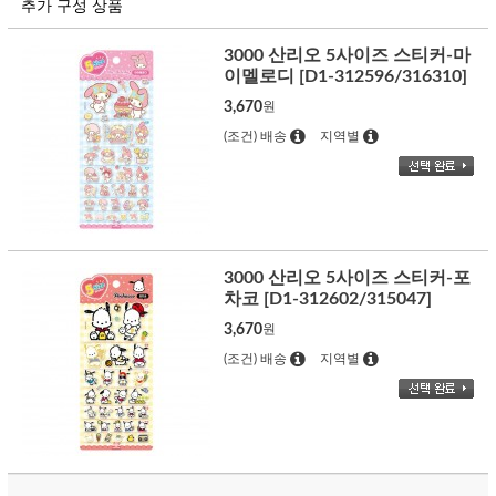
추가 구성 상품
3000 산리오 5사이즈 스티커-마
이멜로디 [D1-312596/316310]
3,670
원
(조건) 배송
지역별
3000 산리오 5사이즈 스티커-포
차코 [D1-312602/315047]
3,670
원
(조건) 배송
지역별