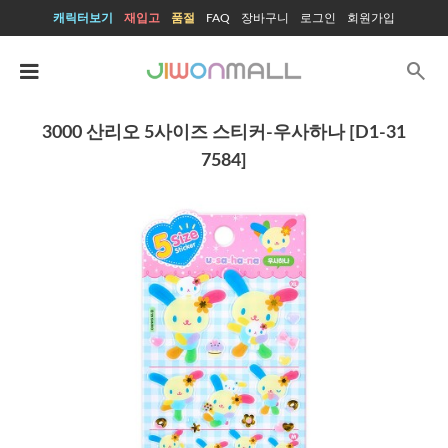
캐릭터보기
재입고
품절
FAQ
장바구니
로그인
회원가입
search
3000 산리오 5사이즈 스티커-우사하나 [D1-31
7584]