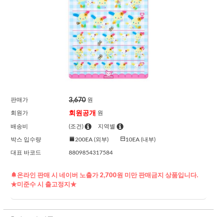
3,670
판매가
원
회원공개
회원가
원
배송비
(조건)
지역별
박스 입수량
200EA (외부)
10EA (내부)
대표 바코드
8809854317584
온라인 판매 시 네이버 노출가 2,700원 미만 판매금지 상품입니다.
★미준수 시 출고정지★