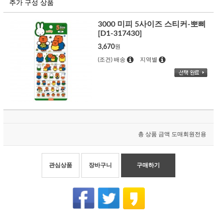
추가 구성 상품
3000 미피 5사이즈 스티커-뽀삐
[D1-317430]
3,670
원
(조건) 배송
지역별
총 상품 금액
도매회원전용
관심상품
장바구니
구매하기