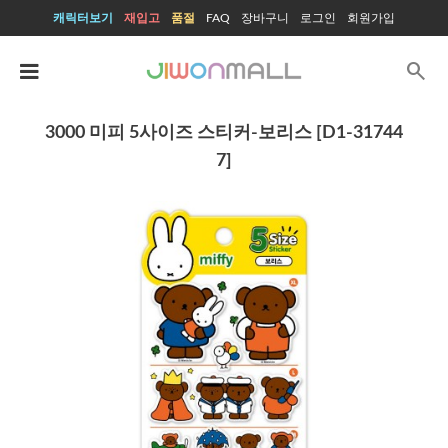
캐릭터보기
재입고
품절
FAQ
장바구니
로그인
회원가입
search
3000 미피 5사이즈 스티커-보리스 [D1-31744
7]