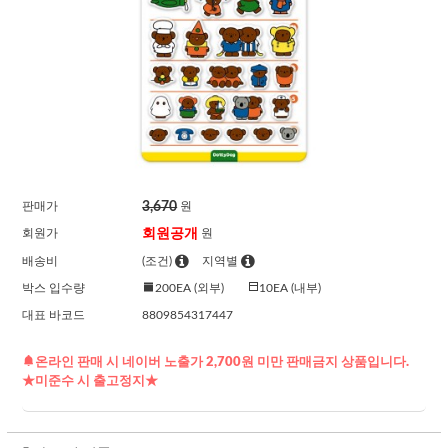
3,670
판매가
원
회원공개
회원가
원
배송비
(조건)
지역별
박스 입수량
200EA (외부)
10EA (내부)
대표 바코드
8809854317447
온라인 판매 시 네이버 노출가 2,700원 미만 판매금지 상품입니다.
★미준수 시 출고정지★