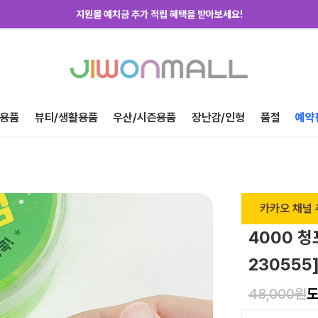
지원몰 위탁배송을 신청하세요!
하루에 한번! 출석체크 룰렛 돌리고 포인트 받자!
지금 가입하고 첫구매 혜택 받아가세요!
용품
뷰티/생활용품
우산/시즌용품
장난감/인형
품절
예약
카카오 채널 
4000 청
230555
48,000원