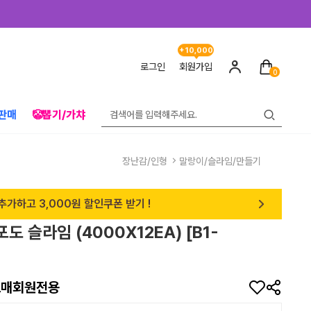
+10,000
로그인
회원가입
0
판매
🤡뽑기/가챠
장난감/인형
말랑이/슬라임/만들기
추가하고 3,000원 할인쿠폰 받기 !
포도 슬라임 (4000X12EA) [B1-
]
도매회원전용