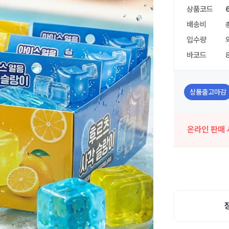
상품코드
배송비
입수량
바코드
상품출고마감
온라인 판매 