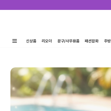
신상품
리오더
문구/사무용품
패션잡화
주방