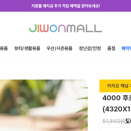
지원몰 위탁배송을 신청하세요!
하루에 한번! 출석체크 룰렛 돌리고 포인트 받자!
지금 가입하고 첫구매 혜택 받아가세요!
용품
뷰티/생활용품
우산/시즌용품
장난감/인형
품절
예약
카카오 채널 
4000 
(4320X1
51,840원
도