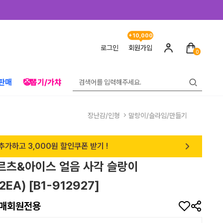
+10,000
로그인
회원가입
0
판매
🤡뽑기/가챠
장난감/인형
말랑이/슬라임/만들기
추가하고 3,000원 할인쿠폰 받기 !
후르츠&아이스 얼음 사각 슬랑이
2EA) [B1-912927]
매회원전용