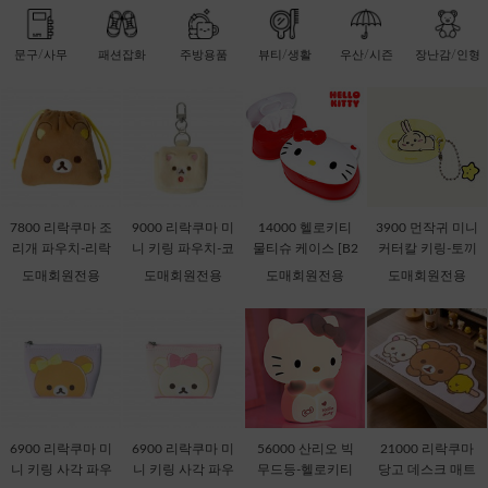
문구/사무
패션잡화
주방용품
뷰티/생활
우산/시즌
장난감/인형
7800 리락쿠마 조
9000 리락쿠마 미
14000 헬로키티
3900 먼작귀 미니
리개 파우치-리락
니 키링 파우치-코
물티슈 케이스 [B2
커터칼 키링-토끼
쿠마 [C2-068735]
리락쿠마 [C2-069
-378816]
[C1-068537] 할인
도매회원전용
도매회원전용
도매회원전용
도매회원전용
435]
판매금지
6900 리락쿠마 미
6900 리락쿠마 미
56000 산리오 빅
21000 리락쿠마
니 키링 사각 파우
니 키링 사각 파우
무드등-헬로키티
당고 데스크 매트