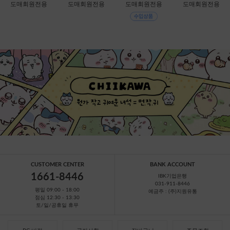
치-리락쿠마 [C2-0
치-코리락쿠마 [C2
[C1-315167]
[B1-069381] 할인
도매회원전용
도매회원전용
도매회원전용
도매회원전용
68872]
-068889]
판매금지
CUSTOMER CENTER
BANK ACCOUNT
1661-8446
IBK기업은행
031-911-8446
평일 09:00 - 18:00
예금주 : (주)지원유통
점심 12:30 - 13:30
토/일/공휴일 휴무