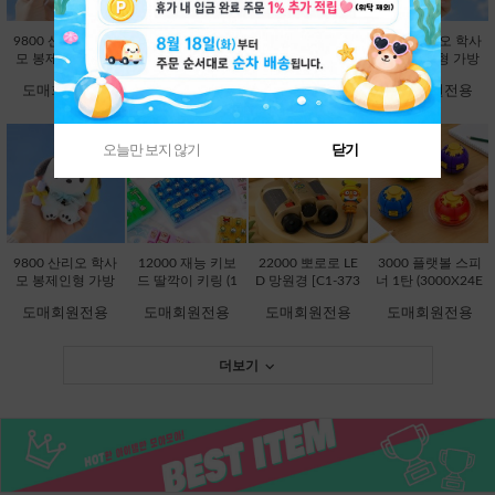
9800 산리오 학사
9800 산리오 학사
9800 산리오 학사
9800 산리오 학사
모 봉제인형 가방
모 봉제인형 가방
모 봉제인형 가방
모 봉제인형 가방
고리 13cm-시나모
고리 13cm-쿠로미
고리 13cm-한교동
고리 13cm-폼폼푸
도매회원전용
도매회원전용
도매회원전용
도매회원전용
롤 [B2-083203]
[B2-083197]
[B2-083234]
린 [B2-083210]
오늘만 보지 않기
닫기
9800 산리오 학사
12000 재능 키보
22000 뽀로로 LE
3000 플랫볼 스피
모 봉제인형 가방
드 딸깍이 키링 (1
D 망원경 [C1-373
너 1탄 (3000X24E
고리 13cm-포차코
2000X8EA) [C1-1
736]
A) [C1-145246]
도매회원전용
도매회원전용
도매회원전용
도매회원전용
[B2-083227]
45048]
더보기