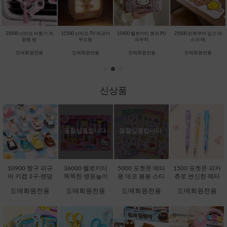
락쿠마 당고 데
7000 푸딩 크런치 슬랑이
10000 포켓몬스터 피카
14000 헬로키티 물티슈
33500 헬로
 매
(7000X
츄 캔디
케이스 [
리미
원전용
도매회원전용
도매회원전용
도매회원전용
도매회
신상품
품절상품입니다.
품절상품입니다.
10900 짱구 피규
36000 헬로키티
5000 포켓몬 메타
1500 포켓몬 피카
어 키캡 2구-랜덤
똑똑한 병원놀이
몽 데코 봉봉 스티
츄로 변신한 메타
[C1-232076]
[C1-371725]
커 (5000X16EA)
몽 지워지는 볼펜
도매회원전용
도매회원전용
도매회원전용
도매회원전용
[D1-132242]
(1500X36EA) [C1-
132051]