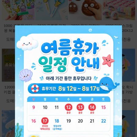
1000 포켓몬 메타
3500 포켓몬 안전
3500 응가 말랑이
4000 아이스크림
몽 복불복 키링 마
캡 가위 (3500X20
(3780X12EA) [B1-
왁뿌볼 (4320X12
스코트 연필캡 (10
EA) [C1-132372]
593354]
EA) [B1-912972]
도매회원전용
도매회원전용
도매회원전용
도매회원전용
00X60EA) [C1-13
2204]
품절상품입니다.
품절상품입니다.
12000 26구 대왕
12000 대왕 딸깍
9800 산리오 학사
9800 산리오 학사
키캡 클리커 키링-
이 키캡 키링 26
모 봉제인형 가방
모 봉제인형 가방
랜덤 [C2-913191]
구-랜덤 [C2-8251
고리 13cm-헬로키
고리 13cm-마이멜
도매회원전용
도매회원전용
도매회원전용
도매회원전용
63]
티 [B2-083173]
로디 [B2-083180]