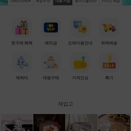
샤베트vs왁뿌
폭염주의!
대왕 키캡
썸머스플래쉬!
카카오 채널
첫구매 혜택
예치금
도매이용안내
위탁배송
캐릭터
대량구매
가격인상
특가
재입고