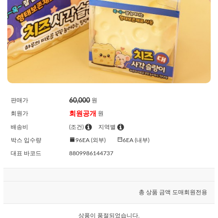
60,000
판매가
원
회원공개
회원가
원
배송비
(조건)
지역별
박스 입수량
96EA (외부)
6EA (내부)
대표 바코드
8809986144737
총 상품 금액
도매회원전용
상품이 품절되었습니다.