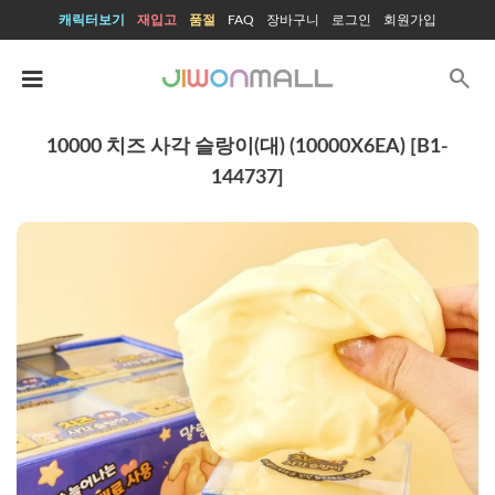
캐릭터보기
재입고
품절
FAQ
장바구니
로그인
회원가입
search
10000 치즈 사각 슬랑이(대) (10000X6EA) [B1-
144737]