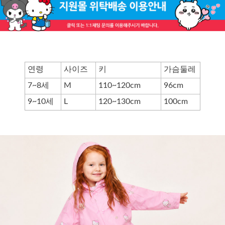
연령
사이즈
키
가슴둘레
7~8세
M
110~120cm
96cm
9~10세
L
120~130cm
100cm