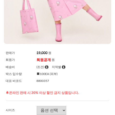
19,000
판매가
원
회원공개
회원가
원
배송비
(조건)
지역별
박스 입수량
100EA (외부)
대표 바코드
8800357
온라인 판매 시 20% 이상 할인 금지 상품입니다.
사이즈