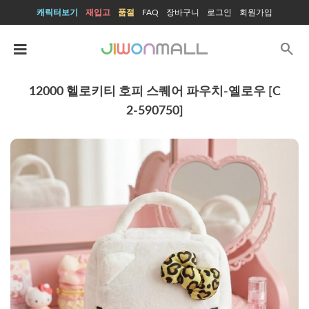
캐릭터보기
재입고
품절
FAQ
장바구니
로그인
회원가입
search
12000 헬로키티 호피 스퀘어 파우치-옐로우 [C
2-590750]