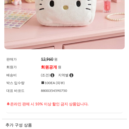
12,960
판매가
원
회원공개
회원가
원
배송비
(조건)
지역별
박스 입수량
100EA (외부)
대표 바코드
8800354590750
온라인 판매 시 10% 이상 할인 금지 상품입니다.
추가 구성 상품