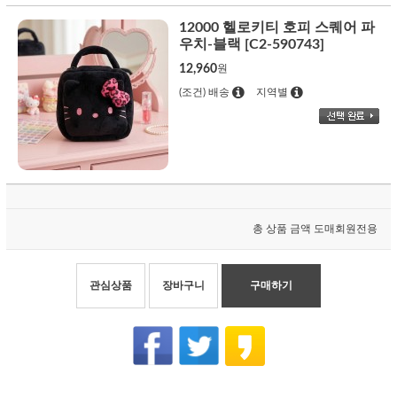
12000 헬로키티 호피 스퀘어 파
우치-블랙 [C2-590743]
12,960
원
(조건) 배송
지역별
총 상품 금액
도매회원전용
관심상품
장바구니
구매하기