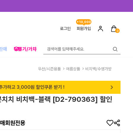
+10,000
로그인
회원가입
0
판매
🤡뽑기/가챠
우산/시즌용품
여름상품
비치백/수영가방
추가하고 3,000원 할인쿠폰 받기 !
몬치치 비치백-블랙 [D2-790363] 할인
매회원전용