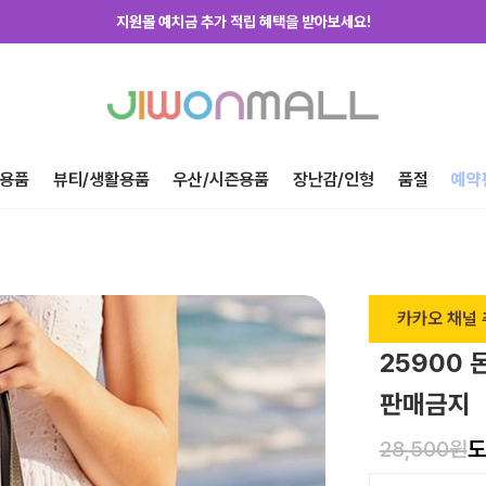
지원몰 위탁배송을 신청하세요!
하루에 한번! 출석체크 룰렛 돌리고 포인트 받자!
지금 가입하고 첫구매 혜택 받아가세요!
용품
뷰티/생활용품
우산/시즌용품
장난감/인형
품절
예약
카카오 채널 
25900 
판매금지
28,500원
도