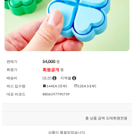
54,000
판매가
원
회원공개
회원가
원
배송비
(조건)
지역별
박스 입수량
144EA (외부)
12EA (내부)
대표 바코드
8806197790739
총 상품 금액
도매회원전용
상품이 품절되었습니다.