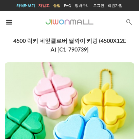
캐릭터보기
재입고
품절
FAQ
장바구니
로그인
회원가입
search
4500 럭키 네잎클로버 딸깍이 키링 (4500X12E
A) [C1-790739]