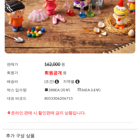
162,000
판매가
원
회원공개
회원가
원
배송비
(조건)
지역별
박스 입수량
288EA (외부)
36EA (내부)
대표 바코드
8053306206715
온라인 판매 시 할인판매 금지 상품입니다.
추가 구성 상품