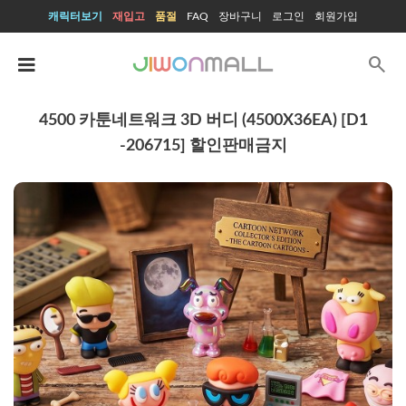
캐릭터보기
재입고
품절
FAQ
장바구니
로그인
회원가입
search
4500 카툰네트워크 3D 버디 (4500X36EA) [D1
-206715] 할인판매금지