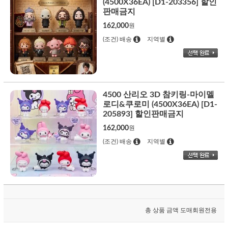
(4500X36EA) [D1-203356] 할인
판매금지
162,000
원
(조건) 배송
지역별
4500 산리오 3D 참키링-마이멜
로디&쿠로미 (4500X36EA) [D1-
205893] 할인판매금지
162,000
원
(조건) 배송
지역별
총 상품 금액
도매회원전용