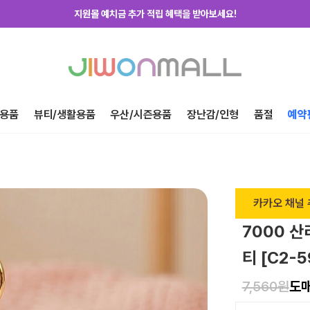
지원몰 위탁배송을 신청하세요!
하루에 한번! 출석체크 룰렛 돌리고 포인트 받자!
지금 가입하고 첫구매 혜택 받아가세요!
용품
뷰티/생활용품
우산/시즌용품
장난감/인형
품절
예약
카카오 채널 
7000 
티 [C2-
7,560원
도