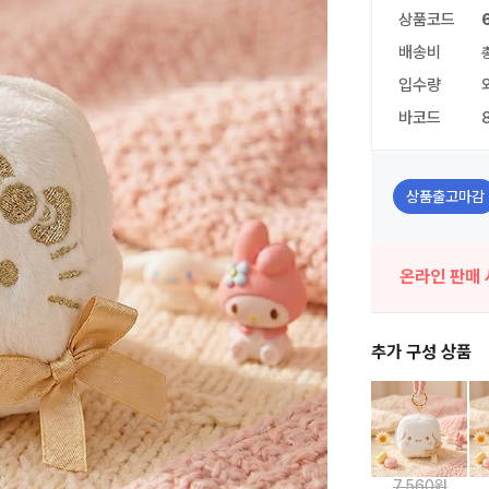
상품코드
배송비
입수량
바코드
상품출고마감
온라인 판매 
추가 구성 상품
7,560원