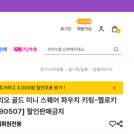
+10,000
로그인
회원가입
0
판매
🤡뽑기/가챠
문구/사무용품
필기류/필통
필통/파우치
추가하고 3,000원 할인쿠폰 받기 !
산리오 골드 미니 스퀘어 파우치 키링-헬로키
590507] 할인판매금지
매회원전용