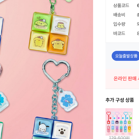
상품코드
배송비
입수량
바코드
오늘출발상품
온라인 판매 
추가 구성 상품
129,600원