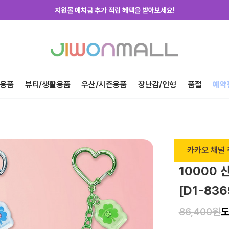
지원몰 위탁배송을 신청하세요!
하루에 한번! 출석체크 룰렛 돌리고 포인트 받자!
지금 가입하고 첫구매 혜택 받아가세요!
용품
뷰티/생활용품
우산/시즌용품
장난감/인형
품절
예약
카카오 채널 
10000 
[D1-836
86,400원