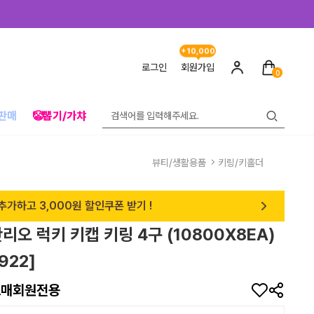
+10,000
로그인
회원가입
0
판매
🤡뽑기/가챠
뷰티/생활용품
키링/키홀더
추가하고 3,000원 할인쿠폰 받기 !
산리오 럭키 키캡 키링 4구 (10800X8EA)
922]
도매회원전용