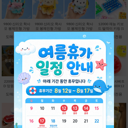
9800 산리오 학사
9800 산리오 학사
9800 산리오 학사
12000 재능 키보
모 봉제인형 가방
모 봉제인형 가방
모 봉제인형 가방
드 딸깍이 키링 (1
고리 13cm-한교동
고리 13cm-폼폼푸
고리 13cm-포차코
2000X8EA) [C1-1
도매회원전용
도매회원전용
도매회원전용
도매회원전용
[B2-083234]
린 [B2-083210]
[B2-083227]
45048]
품절상품입니다.
22000 뽀로로 LE
3000 플랫볼 스피
7000 망고스틴 크
5000 과일 샤베트
D 망원경 [C1-373
너 1탄 (3000X24E
런치 슬랑이 (7000
슬랑이 (5000X12
736]
A) [C1-145246]
X12EA) [B1-1450
EA) [B1-998485]
도매회원전용
도매회원전용
도매회원전용
도매회원전용
17]