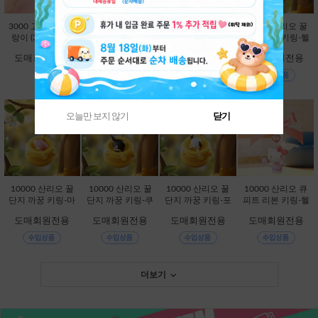
3000 고양이빵 말
5000 젤리 베어 슬
25000 산리오 별
10000 산리오 꿀
랑이 (3000X12E
랑이 (5000X12E
빛 LED 차량용 방
단지 까꿍 키링-헬
A) [B1-946261]
A) [B1-461655]
향제-시나모롤 [C
로키티 [C2-32801
도매회원전용
도매회원전용
도매회원전용
도매회원전용
1-113430]
3]
오늘만 보지 않기
닫기
10000 산리오 꿀
10000 산리오 꿀
10000 산리오 꿀
10000 산리오 큐
단지 까꿍 키링-마
단지 까꿍 키링-쿠
단지 까꿍 키링-포
피트 리본 키링-헬
이멜로디 [C2-328
로미 [C2-328020]
차코 [C2-328044]
로키티 [C2-32821
도매회원전용
도매회원전용
도매회원전용
도매회원전용
037]
1]
더보기