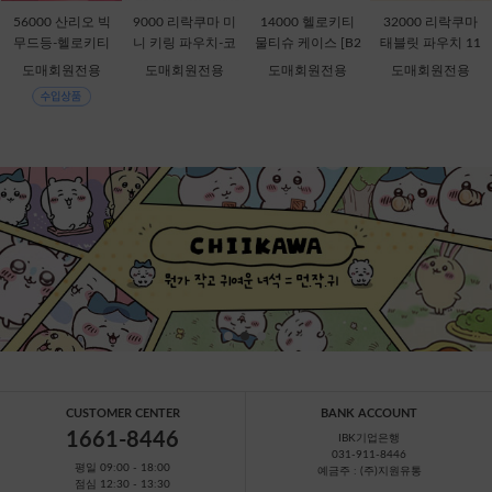
56000 산리오 빅
9000 리락쿠마 미
14000 헬로키티
32000 리락쿠마
무드등-헬로키티
니 키링 파우치-코
물티슈 케이스 [B2
태블릿 파우치 11
[C1-315167]
리락쿠마 [C2-069
-378816]
인치-키이로이토
도매회원전용
도매회원전용
도매회원전용
도매회원전용
435]
리 [B1-069909]
CUSTOMER CENTER
BANK ACCOUNT
1661-8446
IBK기업은행
031-911-8446
평일 09:00 - 18:00
예금주 : (주)지원유통
점심 12:30 - 13:30