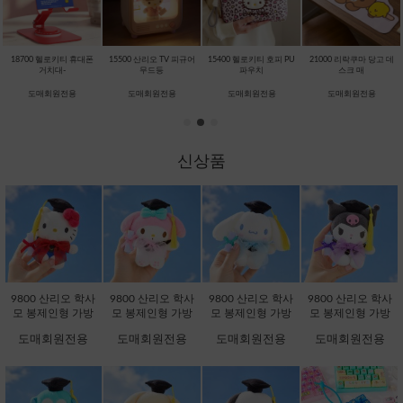
18700 헬로키티 휴대폰
15500 산리오 TV 피규어
15400 헬로키티 호피 PU
21000 리락쿠마 당고 데
거치대-
무드등
파우치
스크 매
도매회원전용
도매회원전용
도매회원전용
도매회원전용
신상품
9800 산리오 학사
9800 산리오 학사
9800 산리오 학사
9800 산리오 학사
모 봉제인형 가방
모 봉제인형 가방
모 봉제인형 가방
모 봉제인형 가방
고리 13cm-헬로키
고리 13cm-마이멜
고리 13cm-시나모
고리 13cm-쿠로미
도매회원전용
도매회원전용
도매회원전용
도매회원전용
티 [B2-083173]
로디 [B2-083180]
롤 [B2-083203]
[B2-083197]