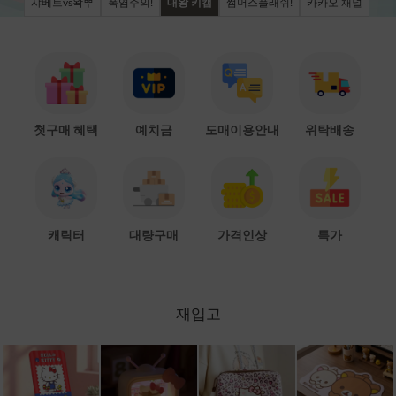
샤베트vs왁뿌
폭염주의!
대왕 키캡
썸머스플래쉬!
카카오 채널
첫구매 혜택
예치금
도매이용안내
위탁배송
캐릭터
대량구매
가격인상
특가
재입고