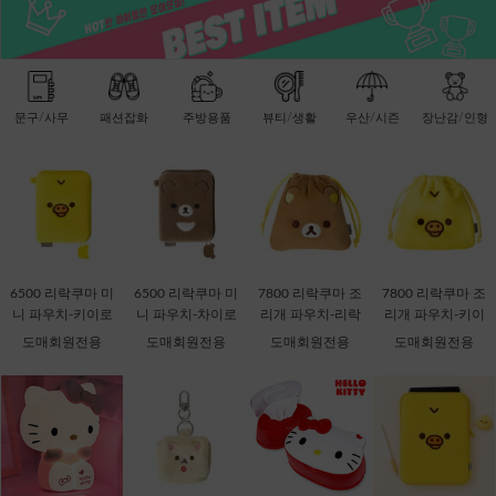
문구/사무
패션잡화
주방용품
뷰티/생활
우산/시즌
장난감/인형
6500 리락쿠마 미
6500 리락쿠마 미
7800 리락쿠마 조
7800 리락쿠마 조
니 파우치-키이로
니 파우치-차이로
리개 파우치-리락
리개 파우치-키이
이토리 [C2-06871
이코구마 [C2-068
쿠마 [C2-068735]
로이토리 [C2-068
도매회원전용
도매회원전용
도매회원전용
도매회원전용
1]
728]
759]