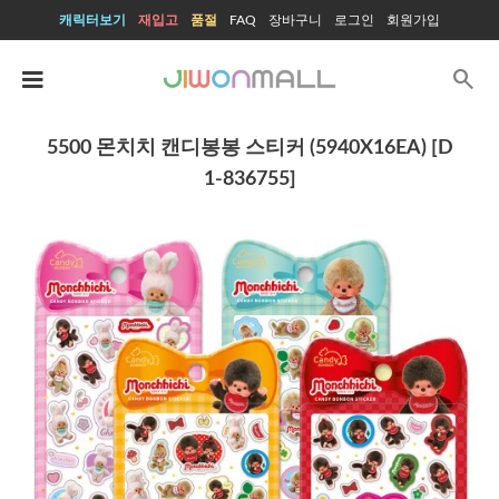
캐릭터보기
재입고
품절
FAQ
장바구니
로그인
회원가입
search
5500 몬치치 캔디봉봉 스티커 (5940X16EA) [D
1-836755]