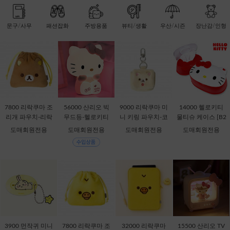
문구/사무
패션잡화
주방용품
뷰티/생활
우산/시즌
장난감/인형
7800 리락쿠마 조
56000 산리오 빅
9000 리락쿠마 미
14000 헬로키티
리개 파우치-리락
무드등-헬로키티
니 키링 파우치-코
물티슈 케이스 [B2
쿠마 [C2-068735]
[C1-315167]
리락쿠마 [C2-069
-378816]
도매회원전용
도매회원전용
도매회원전용
도매회원전용
435]
3900 먼작귀 미니
7800 리락쿠마 조
32000 리락쿠마
15500 산리오 TV