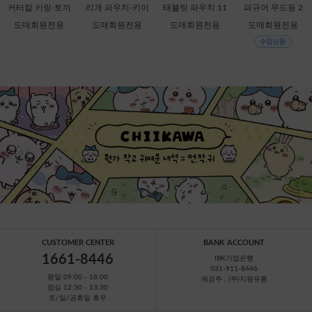
커터칼 키링-토끼
리개 파우치-키이
태블릿 파우치 11
피규어 무드등 2
[C1-068537] 할인
로이토리 [C2-068
인치-키이로이토
탄-헬로키티 [C1-7
도매회원전용
도매회원전용
도매회원전용
도매회원전용
판매금지
759]
리 [B1-069909]
49388]
CUSTOMER CENTER
BANK ACCOUNT
1661-8446
IBK기업은행
031-911-8446
평일 09:00 - 18:00
예금주 : (주)지원유통
점심 12:30 - 13:30
토/일/공휴일 휴무