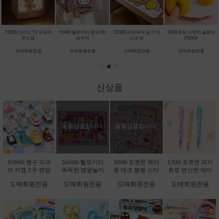
15500 산리오 TV 피규어
15400 헬로키티 호피 PU
21000 리락쿠마 당고 데
7000 푸딩 크런치 슬랑이
무드등
파우치
스크 매
(7000X
도매회원전용
도매회원전용
도매회원전용
도매회원전용
신상품
품절상품입니다.
품절상품입니다.
10900 짱구 피규
36000 헬로키티
5000 포켓몬 메타
1500 포켓몬 피카
어 키캡 2구-랜덤
똑똑한 병원놀이
몽 데코 봉봉 스티
츄로 변신한 메타
[C1-232076]
[C1-371725]
커 (5000X16EA)
몽 지워지는 볼펜
도매회원전용
도매회원전용
도매회원전용
도매회원전용
[D1-132242]
(1500X36EA) [C1-
132051]