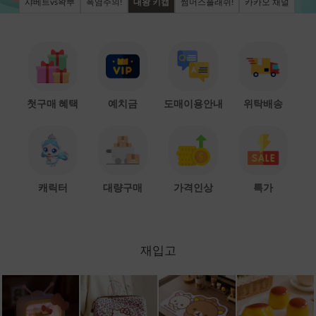
샤베트vs왁뿌
폭염주의!
대왕 키캡
썸머스플래쉬!
카카오 채널
첫구매 혜택
예치금
도매이용안내
위탁배송
캐릭터
대량구매
가격인상
특가
재입고