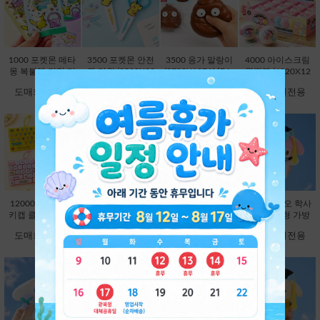
1000 포켓몬 메타
3500 포켓몬 안전
3500 응가 말랑이
4000 아이스크림
몽 복불복 키링 마
캡 가위 (3500X20
(3780X12EA) [B1-
왁뿌볼 (4320X12
스코트 연필캡 (10
EA) [C1-132372]
593354]
EA) [B1-912972]
도매회원전용
도매회원전용
도매회원전용
도매회원전용
00X60EA) [C1-13
2204]
12000 26구 대왕
12000 대왕 딸깍
9800 산리오 학사
9800 산리오 학사
키캡 클리커 키링-
이 키캡 키링 26
모 봉제인형 가방
모 봉제인형 가방
랜덤 [C2-913191]
구-랜덤 [C2-8251
고리 13cm-헬로키
고리 13cm-마이멜
도매회원전용
도매회원전용
도매회원전용
도매회원전용
63]
티 [B2-083173]
로디 [B2-083180]