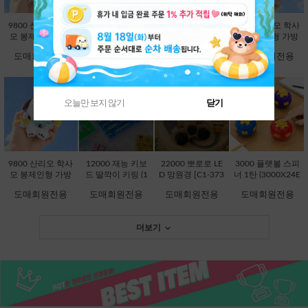
9800 산리오 학사
9800 산리오 학사
9800 산리오 학사
9800 산리오 학사
모 봉제인형 가방
모 봉제인형 가방
모 봉제인형 가방
모 봉제인형 가방
고리 13cm-시나모
고리 13cm-쿠로미
고리 13cm-한교동
고리 13cm-폼폼푸
도매회원전용
도매회원전용
도매회원전용
도매회원전용
롤 [B2-083203]
[B2-083197]
[B2-083234]
린 [B2-083210]
오늘만 보지 않기
닫기
품절상품입니다.
품절상품입니다.
9800 산리오 학사
12000 재능 키보
22000 뽀로로 LE
3000 플랫볼 스피
모 봉제인형 가방
드 딸깍이 키링 (1
D 망원경 [C1-373
너 1탄 (3000X24E
고리 13cm-포차코
2000X8EA) [C1-1
736]
A) [C1-145246]
도매회원전용
도매회원전용
도매회원전용
도매회원전용
[B2-083227]
45048]
더보기