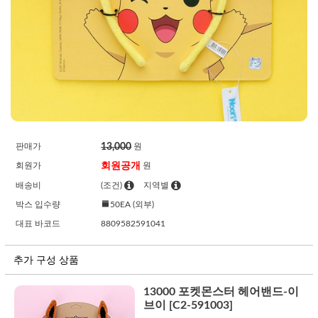
13,000
판매가
원
회원공개
회원가
원
배송비
(조건)
지역별
박스 입수량
50EA (외부)
대표 바코드
8809582591041
추가 구성 상품
13000 포켓몬스터 헤어밴드-이
브이 [C2-591003]