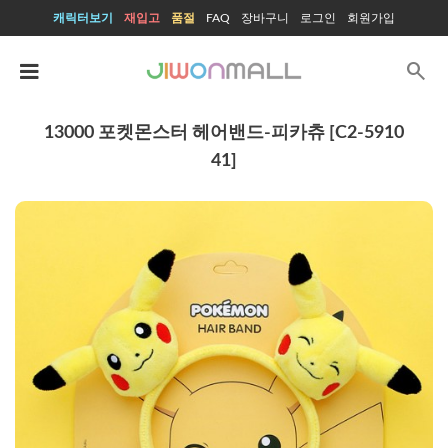
캐릭터보기
재입고
품절
FAQ
장바구니
로그인
회원가입
search
13000 포켓몬스터 헤어밴드-피카츄 [C2-5910
41]