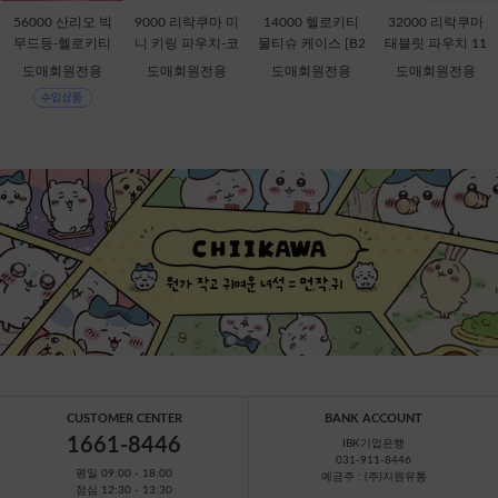
56000 산리오 빅
9000 리락쿠마 미
14000 헬로키티
32000 리락쿠마
무드등-헬로키티
니 키링 파우치-코
물티슈 케이스 [B2
태블릿 파우치 11
[C1-315167]
리락쿠마 [C2-069
-378816]
인치-키이로이토
도매회원전용
도매회원전용
도매회원전용
도매회원전용
435]
리 [B1-069909]
CUSTOMER CENTER
BANK ACCOUNT
1661-8446
IBK기업은행
031-911-8446
평일 09:00 - 18:00
예금주 : (주)지원유통
점심 12:30 - 13:30