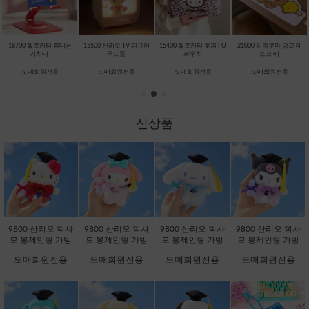
18700 헬로키티 휴대폰
15500 산리오 TV 피규어
15400 헬로키티 호피 PU
21000 리락쿠마 당고 데
거치대-
무드등
파우치
스크 매
도매회원전용
도매회원전용
도매회원전용
도매회원전용
신상품
9800 산리오 학사
9800 산리오 학사
9800 산리오 학사
9800 산리오 학사
모 봉제인형 가방
모 봉제인형 가방
모 봉제인형 가방
모 봉제인형 가방
고리 13cm-헬로키
고리 13cm-마이멜
고리 13cm-시나모
고리 13cm-쿠로미
도매회원전용
도매회원전용
도매회원전용
도매회원전용
티 [B2-083173]
로디 [B2-083180]
롤 [B2-083203]
[B2-083197]