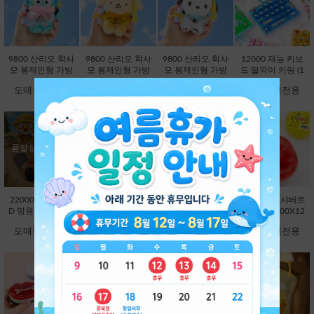
9800 산리오 학사
9800 산리오 학사
9800 산리오 학사
12000 재능 키보
모 봉제인형 가방
모 봉제인형 가방
모 봉제인형 가방
드 딸깍이 키링 (1
고리 13cm-한교동
고리 13cm-폼폼푸
고리 13cm-포차코
2000X8EA) [C1-1
도매회원전용
도매회원전용
도매회원전용
도매회원전용
[B2-083234]
린 [B2-083210]
[B2-083227]
45048]
품절상품입니다.
22000 뽀로로 LE
3000 플랫볼 스피
7000 망고스틴 크
5000 과일 샤베트
D 망원경 [C1-373
너 1탄 (3000X24E
런치 슬랑이 (7000
슬랑이 (5000X12
736]
A) [C1-145246]
X12EA) [B1-1450
EA) [B1-998485]
도매회원전용
도매회원전용
도매회원전용
도매회원전용
17]