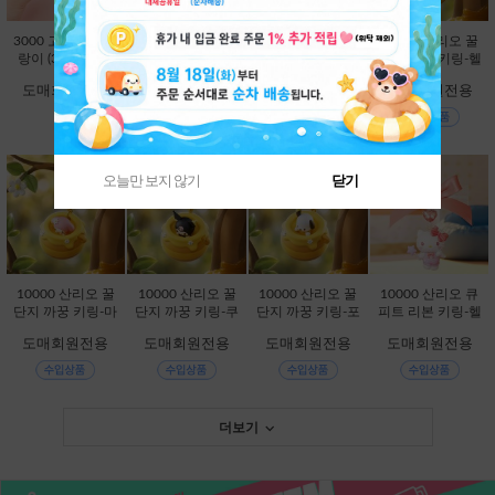
3000 고양이빵 말
5000 젤리 베어 슬
25000 산리오 별
10000 산리오 꿀
랑이 (3000X12E
랑이 (5000X12E
빛 LED 차량용 방
단지 까꿍 키링-헬
A) [B1-946261]
A) [B1-461655]
향제-시나모롤 [C
로키티 [C2-32801
도매회원전용
도매회원전용
도매회원전용
도매회원전용
1-113430]
3]
오늘만 보지 않기
닫기
10000 산리오 꿀
10000 산리오 꿀
10000 산리오 꿀
10000 산리오 큐
단지 까꿍 키링-마
단지 까꿍 키링-쿠
단지 까꿍 키링-포
피트 리본 키링-헬
이멜로디 [C2-328
로미 [C2-328020]
차코 [C2-328044]
로키티 [C2-32821
도매회원전용
도매회원전용
도매회원전용
도매회원전용
037]
1]
더보기