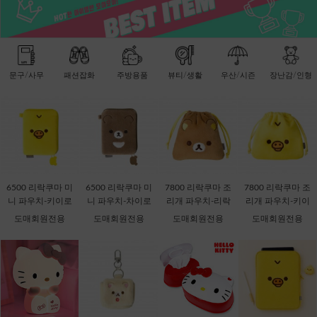
문구/사무
패션잡화
주방용품
뷰티/생활
우산/시즌
장난감/인형
6500 리락쿠마 미
6500 리락쿠마 미
7800 리락쿠마 조
7800 리락쿠마 조
니 파우치-키이로
니 파우치-차이로
리개 파우치-리락
리개 파우치-키이
이토리 [C2-06871
이코구마 [C2-068
쿠마 [C2-068735]
로이토리 [C2-068
도매회원전용
도매회원전용
도매회원전용
도매회원전용
1]
728]
759]