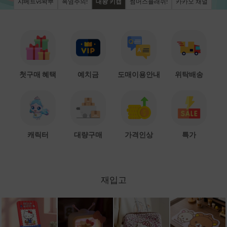
샤베트vs왁뿌
폭염주의!
대왕 키캡
썸머스플래쉬!
카카오 채널
첫구매 혜택
예치금
도매이용안내
위탁배송
캐릭터
대량구매
가격인상
특가
재입고