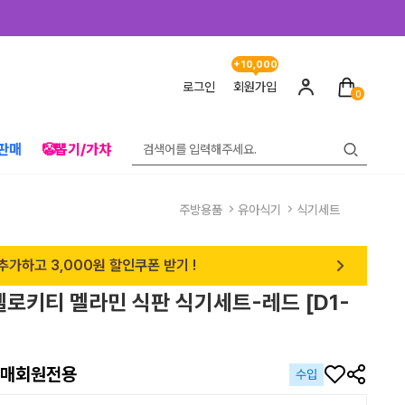
+10,000
로그인
회원가입
0
판매
🤡뽑기/가챠
주방용품
유아식기
식기세트
추가하고 3,000원 할인쿠폰 받기 !
헬로키티 멜라민 식판 식기세트-레드 [D1-
매회원전용