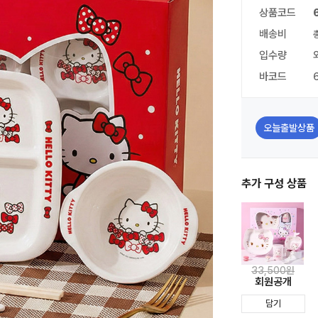
상품코드
배송비
입수량
바코드
오늘출발상품
추가 구성 상품
33,500원
회원공개
담기