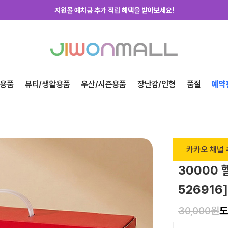
지원몰 위탁배송을 신청하세요!
하루에 한번! 출석체크 룰렛 돌리고 포인트 받자!
지금 가입하고 첫구매 혜택 받아가세요!
용품
뷰티/생활용품
우산/시즌용품
장난감/인형
품절
예약
카카오 채널 
30000 
526916]
30,000원
도