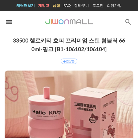
캐릭터보기
재입고
품절
FAQ
장바구니
로그인
회원가입
search
33500 헬로키티 호피 프리미엄 스텐 텀블러 66
0ml-핑크 [B1-106102/106104]