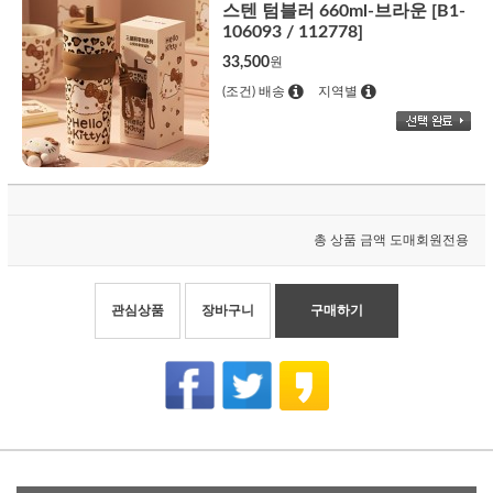
스텐 텀블러 660ml-브라운 [B1-
106093 / 112778]
33,500
원
(조건) 배송
지역별
총 상품 금액
도매회원전용
관심상품
장바구니
구매하기