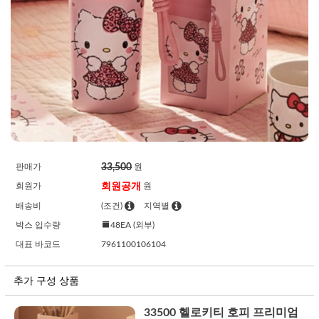
33,500
판매가
원
회원공개
회원가
원
배송비
(조건)
지역별
박스 입수량
48EA (외부)
대표 바코드
7961100106104
추가 구성 상품
33500 헬로키티 호피 프리미엄