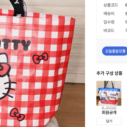
상품코드
배송비
입수량
바코드
오늘출발상품
추가 구성 상품
8,300원
회원공개
담기