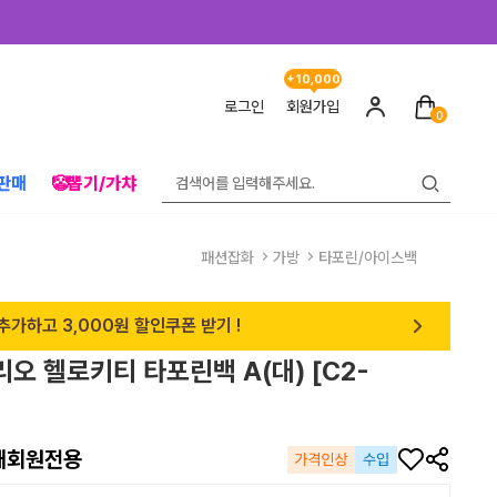
+10,000
로그인
회원가입
0
판매
🤡뽑기/가챠
패션잡화
가방
타포린/아이스백
추가하고 3,000원 할인쿠폰 받기 !
리오 헬로키티 타포린백 A(대) [C2-
매회원전용