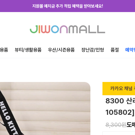
지원몰 위탁배송을 신청하세요!
하루에 한번! 출석체크 룰렛 돌리고 포인트 받자!
지금 가입하고 첫구매 혜택 받아가세요!
용품
뷰티/생활용품
우산/시즌용품
장난감/인형
품절
예약
카카오 채널 
8300 산
105802]
8,300원
도