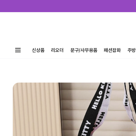
신상품
리오더
문구/사무용품
패션잡화
주방