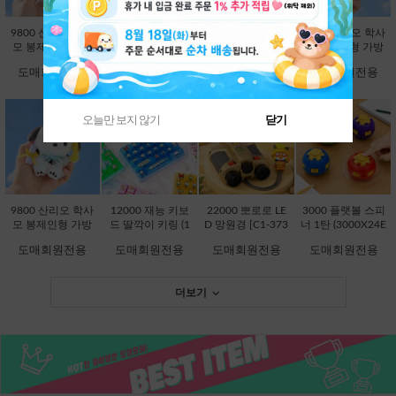
9800 산리오 학사
9800 산리오 학사
9800 산리오 학사
9800 산리오 학사
모 봉제인형 가방
모 봉제인형 가방
모 봉제인형 가방
모 봉제인형 가방
고리 13cm-시나모
고리 13cm-쿠로미
고리 13cm-한교동
고리 13cm-폼폼푸
도매회원전용
도매회원전용
도매회원전용
도매회원전용
롤 [B2-083203]
[B2-083197]
[B2-083234]
린 [B2-083210]
오늘만 보지 않기
닫기
9800 산리오 학사
12000 재능 키보
22000 뽀로로 LE
3000 플랫볼 스피
모 봉제인형 가방
드 딸깍이 키링 (1
D 망원경 [C1-373
너 1탄 (3000X24E
고리 13cm-포차코
2000X8EA) [C1-1
736]
A) [C1-145246]
도매회원전용
도매회원전용
도매회원전용
도매회원전용
[B2-083227]
45048]
더보기