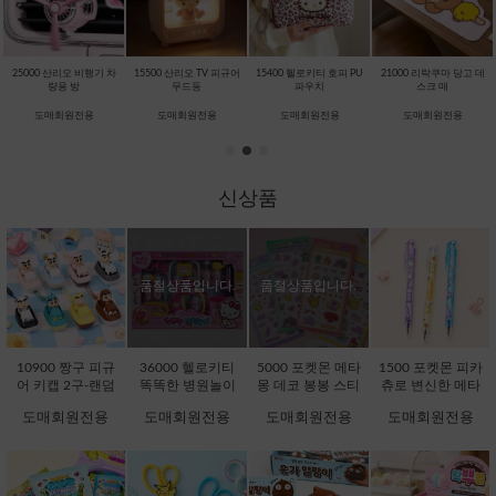
25000 산리오 비행기 차
15500 산리오 TV 피규어
15400 헬로키티 호피 PU
21000 리락쿠마 당고 데
량용 방
무드등
파우치
스크 매
도매회원전용
도매회원전용
도매회원전용
도매회원전용
신상품
품절상품입니다.
품절상품입니다.
10900 짱구 피규
36000 헬로키티
5000 포켓몬 메타
1500 포켓몬 피카
어 키캡 2구-랜덤
똑똑한 병원놀이
몽 데코 봉봉 스티
츄로 변신한 메타
[C1-232076]
[C1-371725]
커 (5000X16EA)
몽 지워지는 볼펜
도매회원전용
도매회원전용
도매회원전용
도매회원전용
[D1-132242]
(1500X36EA) [C1-
132051]