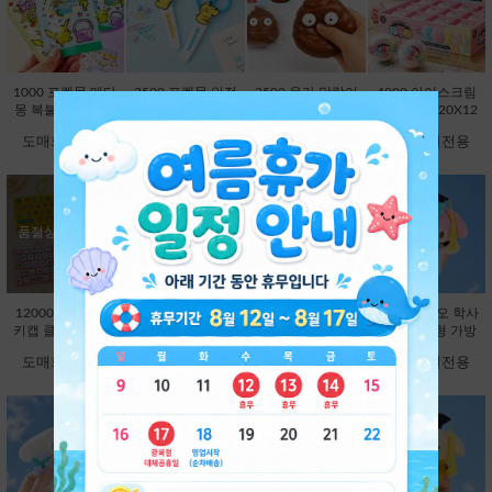
1000 포켓몬 메타
3500 포켓몬 안전
3500 응가 말랑이
4000 아이스크림
몽 복불복 키링 마
캡 가위 (3500X20
(3780X12EA) [B1-
왁뿌볼 (4320X12
스코트 연필캡 (10
EA) [C1-132372]
593354]
EA) [B1-912972]
도매회원전용
도매회원전용
도매회원전용
도매회원전용
00X60EA) [C1-13
2204]
품절상품입니다.
품절상품입니다.
12000 26구 대왕
12000 대왕 딸깍
9800 산리오 학사
9800 산리오 학사
키캡 클리커 키링-
이 키캡 키링 26
모 봉제인형 가방
모 봉제인형 가방
랜덤 [C2-913191]
구-랜덤 [C2-8251
고리 13cm-헬로키
고리 13cm-마이멜
도매회원전용
도매회원전용
도매회원전용
도매회원전용
63]
티 [B2-083173]
로디 [B2-083180]