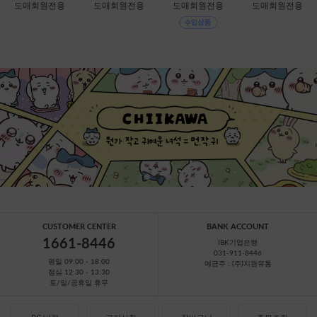
치-리락쿠마 [C2-0
치-코리락쿠마 [C2
[C1-315167]
[B1-069381] 할인
도매회원전용
도매회원전용
도매회원전용
도매회원전용
68872]
-068889]
판매금지
CUSTOMER CENTER
BANK ACCOUNT
1661-8446
IBK기업은행
031-911-8446
평일 09:00 - 18:00
예금주 : (주)지원유통
점심 12:30 - 13:30
토/일/공휴일 휴무