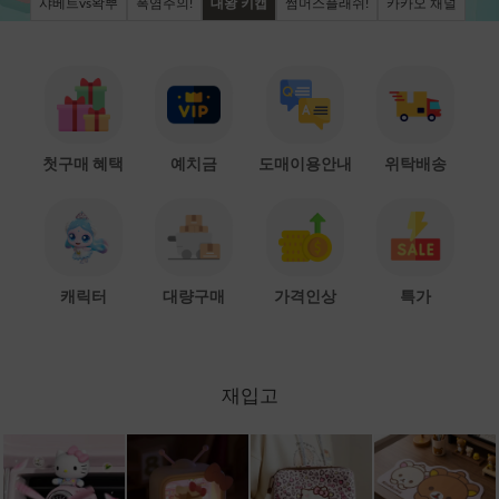
샤베트vs왁뿌
폭염주의!
대왕 키캡
썸머스플래쉬!
카카오 채널
첫구매 혜택
예치금
도매이용안내
위탁배송
캐릭터
대량구매
가격인상
특가
재입고