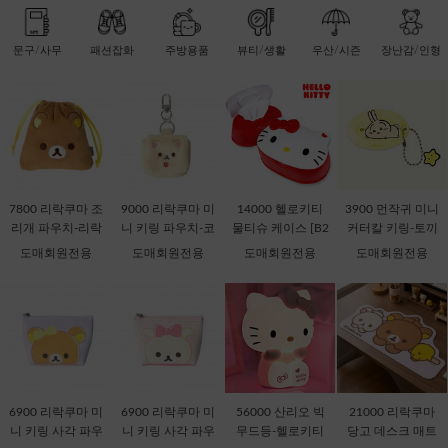
문구/사무
패션잡화
주방용품
뷰티/생활
우산/시즌
장난감/인형
7800 리락쿠마 조
9000 리락쿠마 미
14000 헬로키티
3900 먼작귀 미니
리개 파우치-리락
니 키링 파우치-코
물티슈 케이스 [B2
커터칼 키링-토끼
쿠마 [C2-068735]
리락쿠마 [C2-069
-378816]
[C1-068537] 할인
도매회원전용
도매회원전용
도매회원전용
도매회원전용
435]
판매금지
6900 리락쿠마 미
6900 리락쿠마 미
56000 산리오 빅
21000 리락쿠마
니 키링 사각 파우
니 키링 사각 파우
무드등-헬로키티
당고 데스크 매트