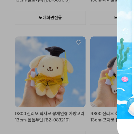
13cm-헬로키티 [B2-083173]
13cm-마이멜로디 [B2-0
도매회원전용
도매회원전
9800 산리오 학사모 봉제인형 가방고리
9800 산리오 학사모 
13cm-폼폼푸린 [B2-083210]
13cm-포차코 [B2-083