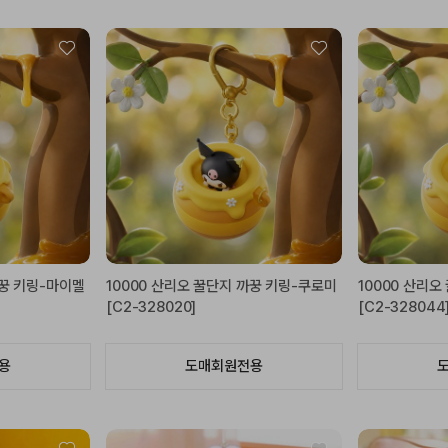
까꿍 키링-마이멜
10000 산리오 꿀단지 까꿍 키링-쿠로미
10000 산리
[C2-328020]
[C2-328044
용
도매회원전용