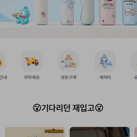
안내
위탁배송
대량구매
캐릭터
😮기다리던 재입고😮