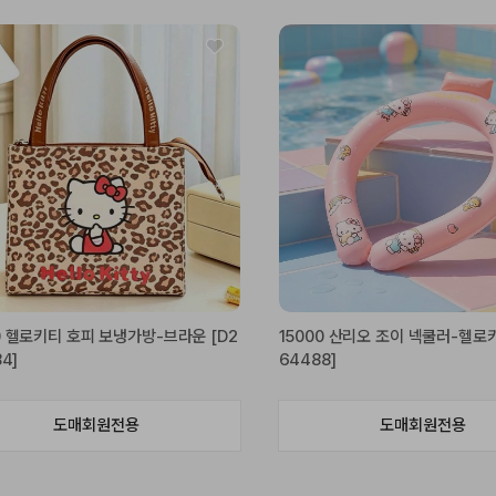
0 헬로키티 호피 보냉가방-브라운 [D2
15000 산리오 조이 넥쿨러-헬로키
84]
64488]
도매회원전용
도매회원전용