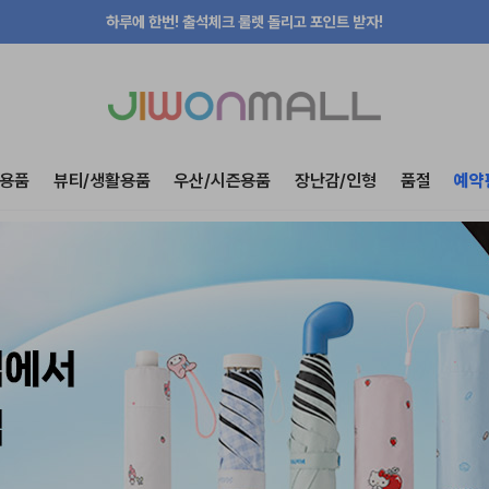
지금 가입하고 첫구매 혜택 받아가세요!
용품
뷰티/생활용품
우산/시즌용품
장난감/인형
품절
예약