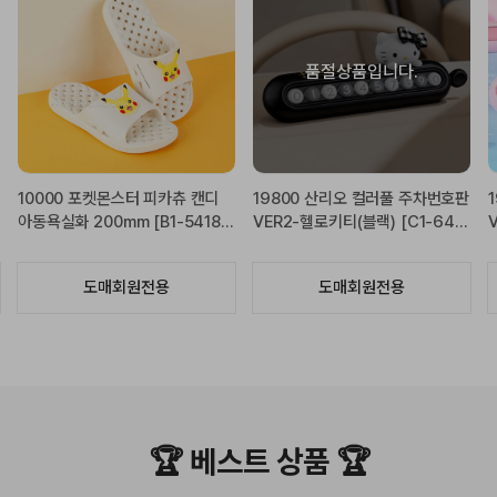
19800 산리오 컬러풀 주차번호판
14500 산리오 컬러풀 주차번호
VER2-헬로키티(핑크) [C1-644
판-헬로키티 [C1-644101]
354]
6
도매회원전용
도매회원전용
🏆 베스트 상품 🏆