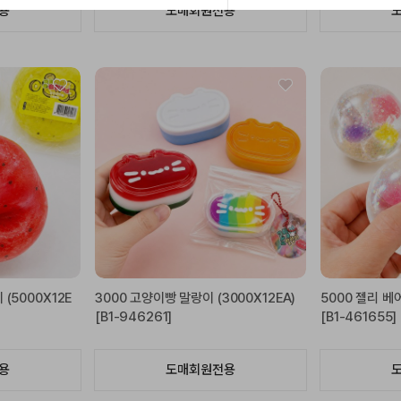
용
도매회원전용
(5000X12E
3000 고양이빵 말랑이 (3000X12EA)
5000 젤리 베어
[B1-946261]
[B1-461655]
용
도매회원전용