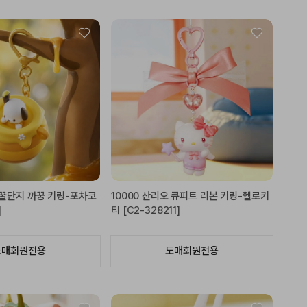
오 꿀단지 까꿍 키링-포차코
10000 산리오 큐피트 리본 키링-헬로키
]
티 [C2-328211]
도매회원전용
도매회원전용