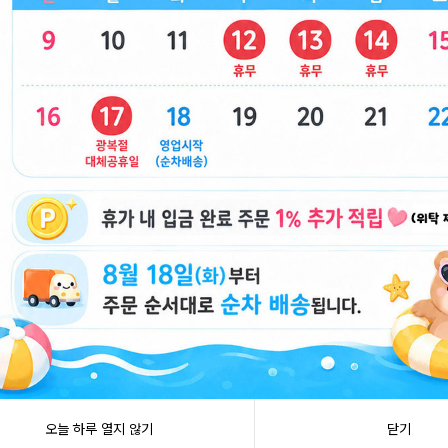
83180]
13cm-시나모롤 [B2-083203]
13cm-쿠로미 [
용
도매회원전용
품
봉제인형 가방고리
12000 재능 키보드 딸깍이 키링 (12000
22000 뽀로로 
227]
X8EA) [C1-145048]
6]
닫기
오늘 하루 열지 않기