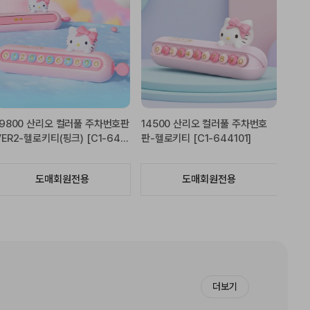
25000 산리오 비행기 차량용 방
18700 헬로키티 휴대폰 거치대-
155
향제 VER3-헬로키티 [C1-5860
레드 [C1-903943]
2탄-
1]
도매회원전용
도매회원전용
더보기