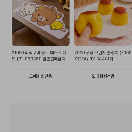
품절상품입니다.
000
10000 포켓몬스터 피카츄 캔디
19800 산리오 컬러풀 주차번호판
아동욕실화 200mm [B1-54183
VER2-헬로키티(블랙) [C1-644
6]
316]
도매회원전용
도매회원전용