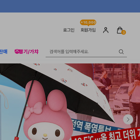
+10,000
로그인
회원가입
0
판매
🤡뽑기/가챠