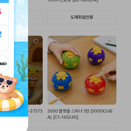
B2-083197]
13cm-한교동 [B2-083234]
도매회원전용
도매회원전용
절상품입니다.
LED 망원경 [C1-37373
3000 플랫볼 스피너 1탄 (3000X24E
A) [C1-145246]