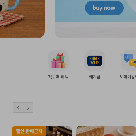
첫구매 혜택
예치금
도매이용