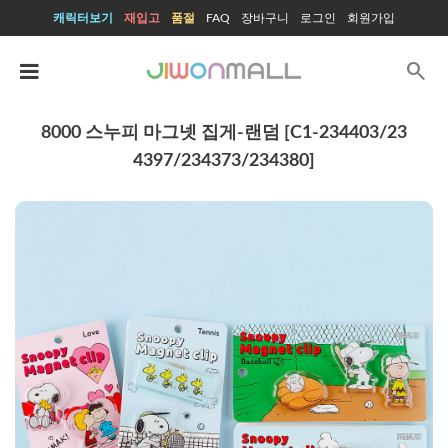
캐릭터보기
재입고
품절
FAQ
장바구니
로그인
회원가입
search
8000 스누피 마그넷 집게-랜덤 [C1-234403/23
4397/234373/234380]