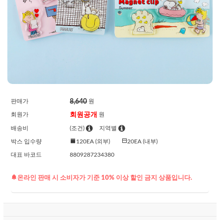
8,640
판매가
원
회원공개
회원가
원
배송비
(조건)
지역별
박스 입수량
120EA (외부)
20EA (내부)
대표 바코드
8809287234380
온라인 판매 시 소비자가 기준 10% 이상 할인 금지 상품입니다.