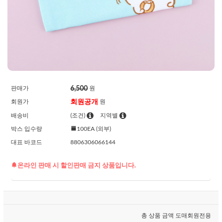
6,500
판매가
원
회원공개
회원가
원
배송비
(조건)
지역별
박스 입수량
100EA (외부)
대표 바코드
8806306066144
온라인 판매 시 할인판매 금지 상품입니다.
총 상품 금액
도매회원전용