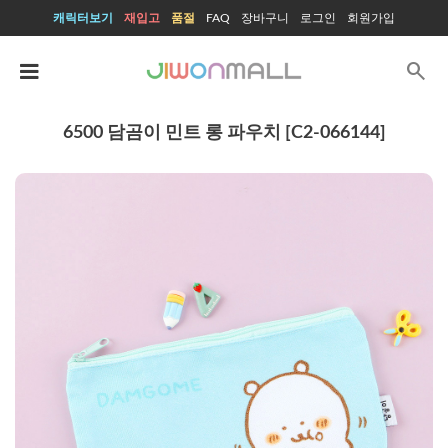
캐릭터보기
재입고
품절
FAQ
장바구니
로그인
회원가입
search
6500 담곰이 민트 롱 파우치 [C2-066144]