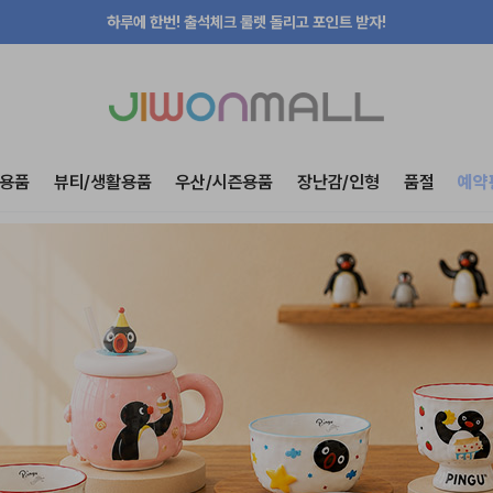
하루에 한번! 출석체크 룰렛 돌리고 포인트 받자!
지금 가입하고 첫구매 혜택 받아가세요!
용품
뷰티/생활용품
우산/시즌용품
장난감/인형
품절
예약