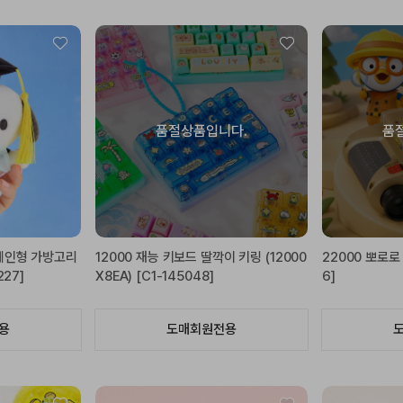
품절상품입니다.
품
봉제인형 가방고리
12000 재능 키보드 딸깍이 키링 (12000
22000 뽀로로 
227]
X8EA) [C1-145048]
6]
용
도매회원전용