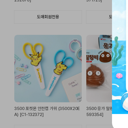
232076]
371725]
도매회원전용
도매회원전
3500 포켓몬 안전캡 가위 (3500X20E
3500 응가 말랑이 (3780
A) [C1-132372]
593354]