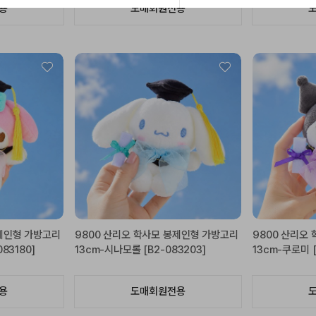
용
도매회원전용
봉제인형 가방고리
9800 산리오 학사모 봉제인형 가방고리
9800 산리오
83180]
13cm-시나모롤 [B2-083203]
13cm-쿠로미 [
용
도매회원전용