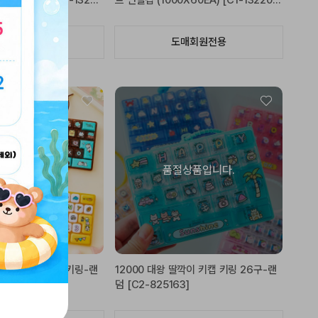
00X36EA) [C1-13205
트 연필캡 (1000X60EA) [C1-13220
4]
도매회원전용
도매회원전용
품절상품입니다.
 대왕 키캡 클리커 키링-랜
12000 대왕 딸깍이 키캡 키링 26구-랜
1]
덤 [C2-825163]