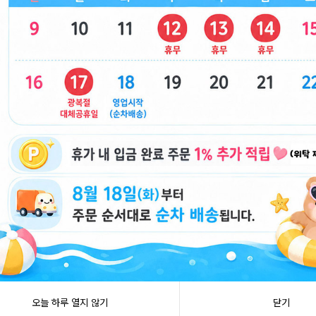
(5000X16EA) [D1-132242]
워지는 볼펜 (15
1]
용
도매회원전용
X12EA) [B1-
4000 아이스크림 왁뿌볼 (4320X12E
12000 26구
A) [B1-912972]
덤 [C2-91319
닫기
오늘 하루 열지 않기