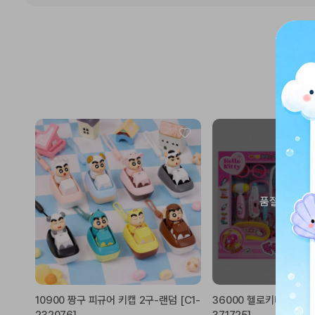
품절상품입니
10900 짱구 피규어 키캡 2구-랜덤 [C1-
36000 헬로키티 똑똑한 