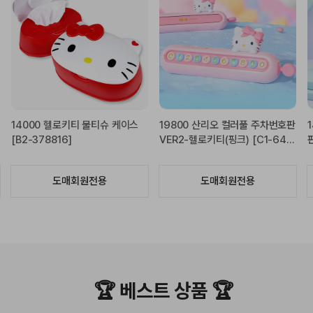
 산리오 컬러풀 주차번호판
14500 산리오 컬러풀 주차번호
25000 산리
로키티(핑크) [C1-644
판-헬로키티 [C1-644101]
향제 VER3-헬
61]
도매회원전용
도매회원전용
도
🏆 베스트 상품 🏆