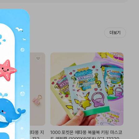
더보기
 피카츄로 변신한 메타몽 지
1000 포켓몬 메타몽 복불복 키링 마스코