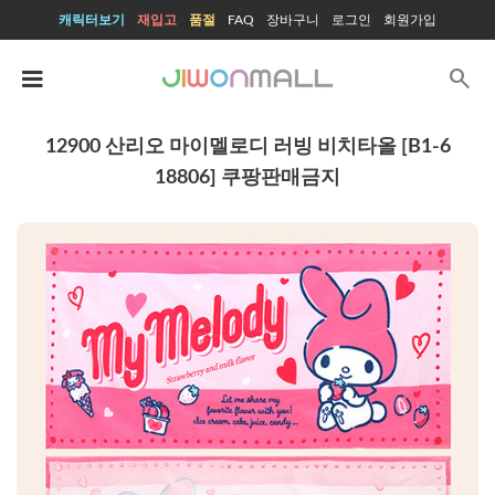
캐릭터보기
재입고
품절
FAQ
장바구니
로그인
회원가입
search
12900 산리오 마이멜로디 러빙 비치타올 [B1-6
18806] 쿠팡판매금지