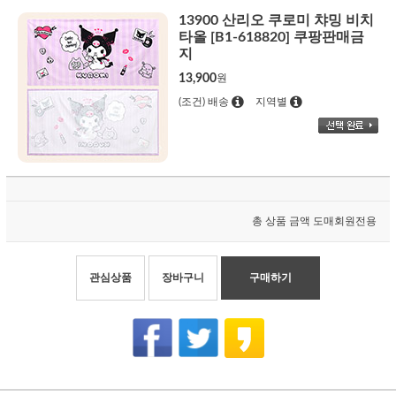
13900 산리오 쿠로미 챠밍 비치
타올 [B1-618820] 쿠팡판매금
지
13,900
원
(조건) 배송
지역별
총 상품 금액
도매회원전용
관심상품
장바구니
구매하기