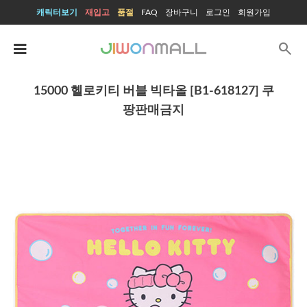
캐릭터보기
재입고
품절
FAQ
장바구니
로그인
회원가입
search
15000 헬로키티 버블 빅타올 [B1-618127] 쿠
팡판매금지