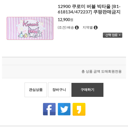
12900 쿠로미 버블 빅타올 [B1-
618134/472237] 쿠팡판매금지
12,900
원
(조건) 배송
지역별
총 상품 금액
도매회원전용
관심상품
장바구니
구매하기