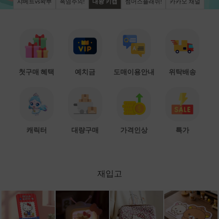
샤베트vs왁뿌
폭염주의!
대왕 키캡
썸머스플래쉬!
카카오 채널
첫구매 혜택
예치금
도매이용안내
위탁배송
캐릭터
대량구매
가격인상
특가
재입고