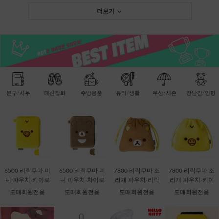
더보기
문구/사무
패션잡화
주방용품
뷰티/생활
우산/시즌
장난감/인형
6500 리락쿠마 미
6500 리락쿠마 미
7800 리락쿠마 조
7800 리락쿠마 조
니 파우치-키이로
니 파우치-차이로
리개 파우치-리락
리개 파우치-키이
이토리 [C2-06871
이코구마 [C2-068
쿠마 [C2-068735]
로이토리 [C2-068
도매회원전용
도매회원전용
도매회원전용
도매회원전용
1]
728]
759]