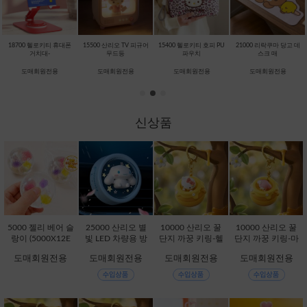
18700 헬로키티 휴대폰
15500 산리오 TV 피규어
15400 헬로키티 호피 PU
21000 리락쿠마 당고 데
거치대-
무드등
파우치
스크 매
도매회원전용
도매회원전용
도매회원전용
도매회원전용
신상품
5000 젤리 베어 슬
25000 산리오 별
10000 산리오 꿀
10000 산리오 꿀
랑이 (5000X12E
빛 LED 차량용 방
단지 까꿍 키링-헬
단지 까꿍 키링-마
A) [B1-461655]
향제-시나모롤 [C
로키티 [C2-32801
이멜로디 [C2-328
도매회원전용
도매회원전용
도매회원전용
도매회원전용
1-113430]
3]
037]