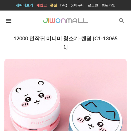
캐릭터보기
재입고
품절
FAQ
장바구니
로그인
회원가입
search
12000 먼작귀 미니미 청소기-랜덤 [C1-13065
1]