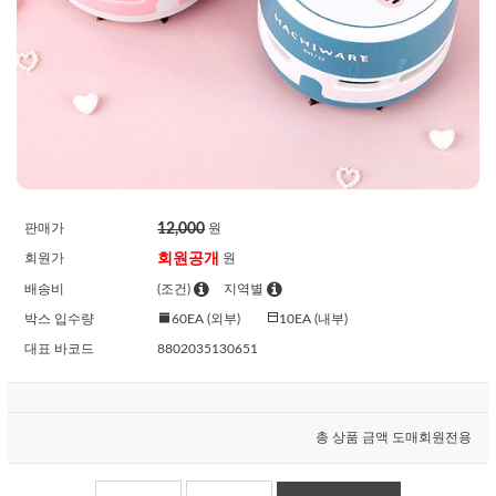
12,000
판매가
원
회원공개
회원가
원
배송비
(조건)
지역별
박스 입수량
60EA (외부)
10EA (내부)
대표 바코드
8802035130651
총 상품 금액
도매회원전용