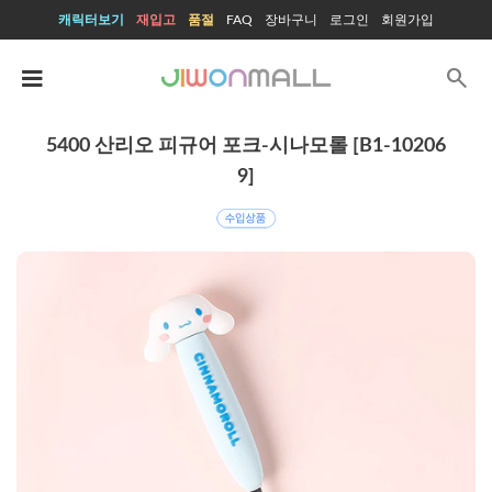
캐릭터보기
재입고
품절
FAQ
장바구니
로그인
회원가입
search
5400 산리오 피규어 포크-시나모롤 [B1-10206
9]