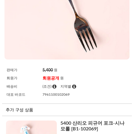
5,400
판매가
원
회원공개
회원가
원
배송비
(조건)
지역별
대표 바코드
7961100102069
추가 구성 상품
5400 산리오 피규어 포크-시나
모롤 [B1-102069]