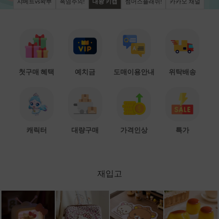
샤베트vs왁뿌
폭염주의!
대왕 키캡
썸머스플래쉬!
카카오 채널
첫구매 혜택
예치금
도매이용안내
위탁배송
캐릭터
대량구매
가격인상
특가
재입고