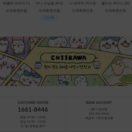
태블릿 파우치 11
미니 수납함 3P [C
니 파우치-차이로
물티슈 케이스 [B2
인치-키이로이토
1-884308]
이코구마 [C2-068
-378816]
도매회원전용
도매회원전용
도매회원전용
도매회원전용
리 [B1-069909]
728]
CUSTOMER CENTER
BANK ACCOUNT
1661-8446
IBK기업은행
031-911-8446
평일 09:00 - 18:00
예금주 : (주)지원유통
점심 12:30 - 13:30
토/일/공휴일 휴무