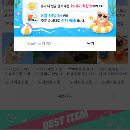
9800 산리오 학사
9800 산리오 학사
9800 산리오 학사
9800 산리오 학사
모 봉제인형 가방
모 봉제인형 가방
모 봉제인형 가방
모 봉제인형 가방
고리 13cm-시나모
고리 13cm-쿠로미
고리 13cm-한교동
고리 13cm-폼폼푸
도매회원전용
도매회원전용
도매회원전용
도매회원전용
롤 [B2-083203]
[B2-083197]
[B2-083234]
린 [B2-083210]
오늘만 보지 않기
닫기
품절상품입니다.
품절상품입니다.
9800 산리오 학사
12000 재능 키보
22000 뽀로로 LE
3000 플랫볼 스피
모 봉제인형 가방
드 딸깍이 키링 (1
D 망원경 [C1-373
너 1탄 (3000X24E
고리 13cm-포차코
2000X8EA) [C1-1
736]
A) [C1-145246]
도매회원전용
도매회원전용
도매회원전용
도매회원전용
[B2-083227]
45048]
더보기