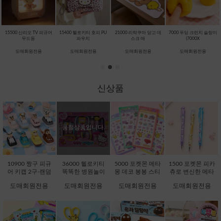
15500 산리오 TV 피규어
15400 헬로키티 호피 PU
21000 리락쿠마 당고 데
7000 푸딩 크런치 슬랑이
무드등
파우치
스크 매
(7000X
도매회원전용
도매회원전용
도매회원전용
도매회원전용
신상품
품절상품입니다.
10900 짱구 피규
36000 헬로키티
5000 포켓몬 메타
1500 포켓몬 피카
어 키캡 2구-랜덤
똑똑한 병원놀이
몽 데코 봉봉 스티
츄로 변신한 메타
[C1-232076]
[C1-371725]
커 (5000X16EA)
몽 지워지는 볼펜
도매회원전용
도매회원전용
도매회원전용
도매회원전용
[D1-132242]
(1500X36EA) [C1-
132051]