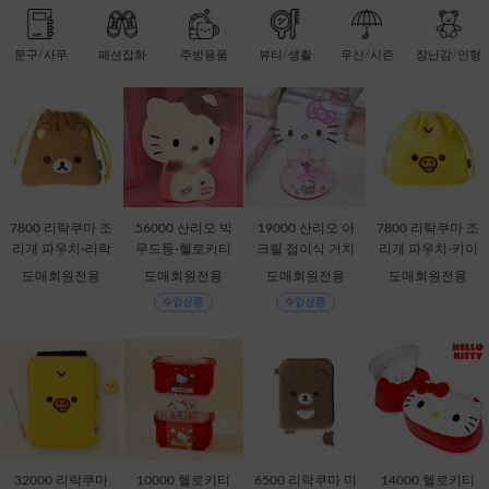
문구/사무
패션잡화
주방용품
뷰티/생활
우산/시즌
장난감/인형
7800 리락쿠마 조
56000 산리오 빅
19000 산리오 아
7800 리락쿠마 조
리개 파우치-리락
무드등-헬로키티
크릴 접이식 거치
리개 파우치-키이
쿠마 [C2-068735]
[C1-315167]
대-헬로키티 [C1-1
로이토리 [C2-068
도매회원전용
도매회원전용
도매회원전용
도매회원전용
32868]
759]
32000 리락쿠마
10000 헬로키티
6500 리락쿠마 미
14000 헬로키티