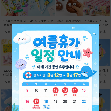
1000 포켓몬 메타
3500 포켓몬 안전
3500 응가 말랑이
4000 아이스크림
몽 복불복 키링 마
캡 가위 (3500X20
(3780X12EA) [B1-
왁뿌볼 (4320X12
스코트 연필캡 (10
EA) [C1-132372]
593354]
EA) [B1-912972]
도매회원전용
도매회원전용
도매회원전용
도매회원전용
00X60EA) [C1-13
2204]
12000 26구 대왕
12000 대왕 딸깍
9800 산리오 학사
9800 산리오 학사
키캡 클리커 키링-
이 키캡 키링 26
모 봉제인형 가방
모 봉제인형 가방
랜덤 [C2-913191]
구-랜덤 [C2-8251
고리 13cm-헬로키
고리 13cm-마이멜
도매회원전용
도매회원전용
도매회원전용
도매회원전용
63]
티 [B2-083173]
로디 [B2-083180]