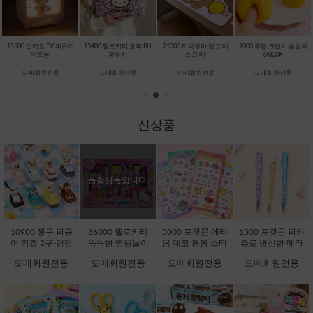
15500 산리오 TV 피규어
15400 헬로키티 호피 PU
21000 리락쿠마 당고 데
7000 푸딩 크런치 슬랑이
무드등
파우치
스크 매
(7000X
도매회원전용
도매회원전용
도매회원전용
도매회원전용
신상품
품절상품입니다.
10900 짱구 피규
36000 헬로키티
5000 포켓몬 메타
1500 포켓몬 피카
어 키캡 2구-랜덤
똑똑한 병원놀이
몽 데코 봉봉 스티
츄로 변신한 메타
[C1-232076]
[C1-371725]
커 (5000X16EA)
몽 지워지는 볼펜
도매회원전용
도매회원전용
도매회원전용
도매회원전용
[D1-132242]
(1500X36EA) [C1-
132051]