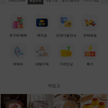
샤베트vs왁뿌
폭염주의!
대왕 키캡
썸머스플래쉬!
카카오 채널
첫구매 혜택
예치금
도매이용안내
위탁배송
캐릭터
대량구매
가격인상
특가
재입고