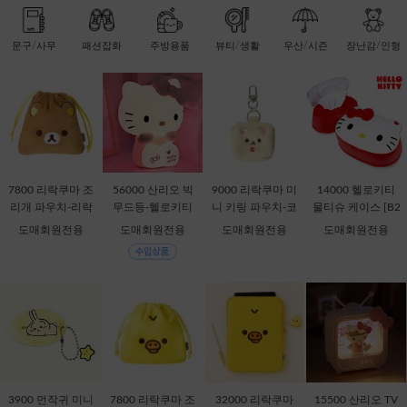
문구/사무
패션잡화
주방용품
뷰티/생활
우산/시즌
장난감/인형
7800 리락쿠마 조
56000 산리오 빅
9000 리락쿠마 미
14000 헬로키티
리개 파우치-리락
무드등-헬로키티
니 키링 파우치-코
물티슈 케이스 [B2
쿠마 [C2-068735]
[C1-315167]
리락쿠마 [C2-069
-378816]
도매회원전용
도매회원전용
도매회원전용
도매회원전용
435]
3900 먼작귀 미니
7800 리락쿠마 조
32000 리락쿠마
15500 산리오 TV