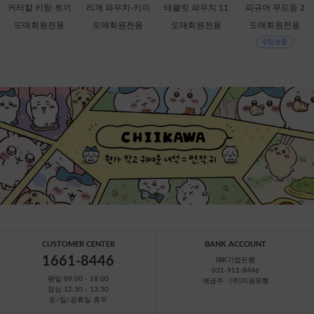
커터칼 키링-토끼
리개 파우치-키이
태블릿 파우치 11
피규어 무드등 2
[C1-068537] 할인
로이토리 [C2-068
인치-키이로이토
탄-헬로키티 [C1-7
도매회원전용
도매회원전용
도매회원전용
도매회원전용
판매금지
759]
리 [B1-069909]
49388]
CUSTOMER CENTER
BANK ACCOUNT
1661-8446
IBK기업은행
031-911-8446
평일 09:00 - 18:00
예금주 : (주)지원유통
점심 12:30 - 13:30
토/일/공휴일 휴무