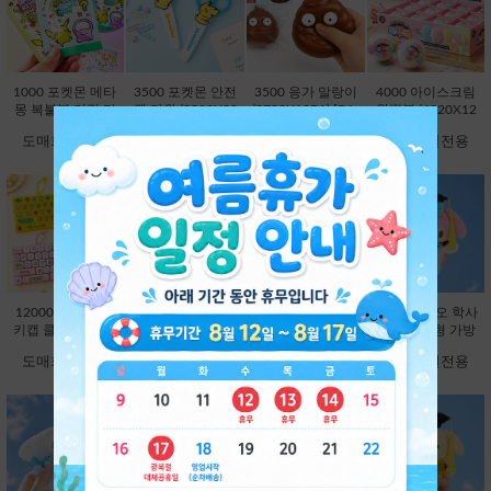
1000 포켓몬 메타
3500 포켓몬 안전
3500 응가 말랑이
4000 아이스크림
몽 복불복 키링 마
캡 가위 (3500X20
(3780X12EA) [B1-
왁뿌볼 (4320X12
스코트 연필캡 (10
EA) [C1-132372]
593354]
EA) [B1-912972]
도매회원전용
도매회원전용
도매회원전용
도매회원전용
00X60EA) [C1-13
2204]
12000 26구 대왕
12000 대왕 딸깍
9800 산리오 학사
9800 산리오 학사
키캡 클리커 키링-
이 키캡 키링 26
모 봉제인형 가방
모 봉제인형 가방
랜덤 [C2-913191]
구-랜덤 [C2-8251
고리 13cm-헬로키
고리 13cm-마이멜
도매회원전용
도매회원전용
도매회원전용
도매회원전용
63]
티 [B2-083173]
로디 [B2-083180]