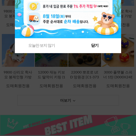
9800 산리오 학사
9800 산리오 학사
9800 산리오 학사
9800 산리오 학사
모 봉제인형 가방
모 봉제인형 가방
모 봉제인형 가방
모 봉제인형 가방
고리 13cm-시나모
고리 13cm-쿠로미
고리 13cm-한교동
고리 13cm-폼폼푸
도매회원전용
도매회원전용
도매회원전용
도매회원전용
롤 [B2-083203]
[B2-083197]
[B2-083234]
린 [B2-083210]
오늘만 보지 않기
닫기
품절상품입니다.
품절상품입니다.
9800 산리오 학사
12000 재능 키보
22000 뽀로로 LE
3000 플랫볼 스피
모 봉제인형 가방
드 딸깍이 키링 (1
D 망원경 [C1-373
너 1탄 (3000X24E
고리 13cm-포차코
2000X8EA) [C1-1
736]
A) [C1-145246]
도매회원전용
도매회원전용
도매회원전용
도매회원전용
[B2-083227]
45048]
더보기