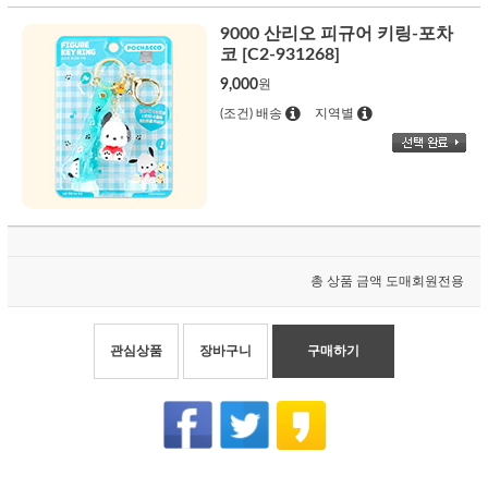
9000 산리오 피규어 키링-포차
코 [C2-931268]
9,000
원
(조건) 배송
지역별
총 상품 금액
도매회원전용
관심상품
장바구니
구매하기