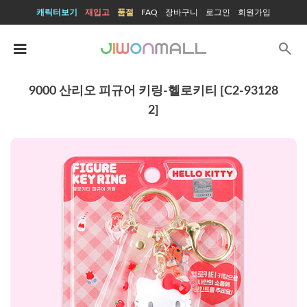
캐릭터보기
재입고
품절
FAQ
장바구니
로그인
회원가입
search
9000 산리오 피규어 키링-헬로키티 [C2-93128
2]