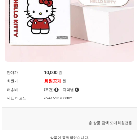
10,000
판매가
원
회원공개
회원가
원
배송비
(조건)
지역별
대표 바코드
6941613708805
총 상품 금액
도매회원전용
상품이 품절되었습니다.