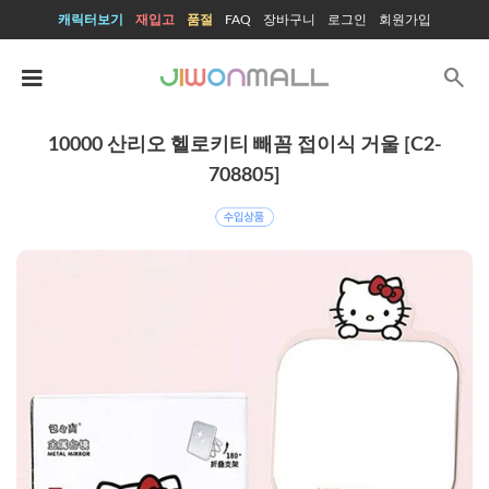
캐릭터보기
재입고
품절
FAQ
장바구니
로그인
회원가입
search
10000 산리오 헬로키티 빼꼼 접이식 거울 [C2-
708805]