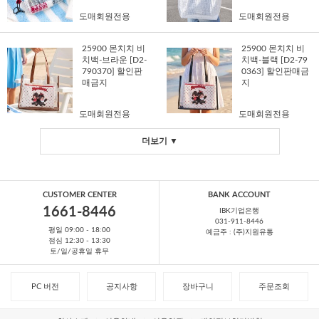
도매회원전용
도매회원전용
25900 몬치치 비
25900 몬치치 비
치백-브라운 [D2-
치백-블랙 [D2-79
790370] 할인판
0363] 할인판매금
매금지
지
도매회원전용
도매회원전용
더보기 ▼
CUSTOMER CENTER
BANK ACCOUNT
1661-8446
IBK기업은행
031-911-8446
평일 09:00 - 18:00
예금주 : (주)지원유통
점심 12:30 - 13:30
토/일/공휴일 휴무
PC 버전
공지사항
장바구니
주문조회