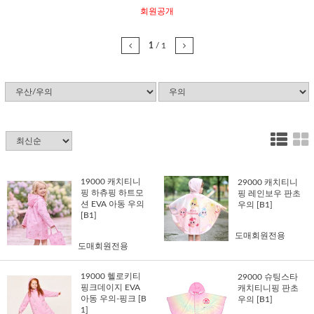
회원공개
1
/
1
19000 캐치티니
29000 캐치티니
핑 하츄핑 하트모
핑 레인보우 판초
션 EVA 아동 우의
우의 [B1]
[B1]
도매회원전용
도매회원전용
19000 헬로키티
29000 슈팅스타
핑크데이지 EVA
캐치티니핑 판초
아동 우의-핑크 [B
우의 [B1]
1]