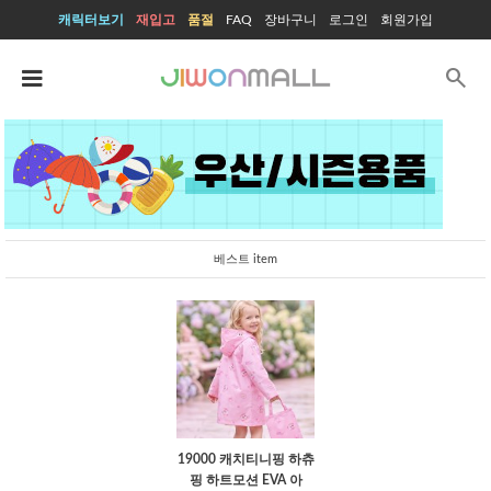
캐릭터보기
재입고
품절
FAQ
장바구니
로그인
회원가입
search
베스트 item
19000 캐치티니핑 하츄
핑 하트모션 EVA 아