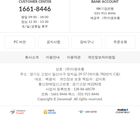
CUSTOMER CENTER
BANK ACCOUNT
1661-8446
IBK기업은행
031-911-8446
평일 09:00 - 18:00
예금주 : (주)지원유통
점심 12:30 - 13:30
토/일/공휴일 휴무
PC 버전
공지사항
장바구니
주문조회
회사소개
이용안내
이용약관
개인정보처리방침
상호
(주)지원유통
주소
경기도 고양시 일산서구 장자길 29-57 (덕이동 782번지 C동)
대표
백광석
개인정보 보호 책임자
김미희
통신판매업신고번호
경기고양-제2282호
사업자 등록번호
128-86-68578
전화
1661-8446
팩스
031-921-8446
Copyright © jiwonmall. All rights reserved.