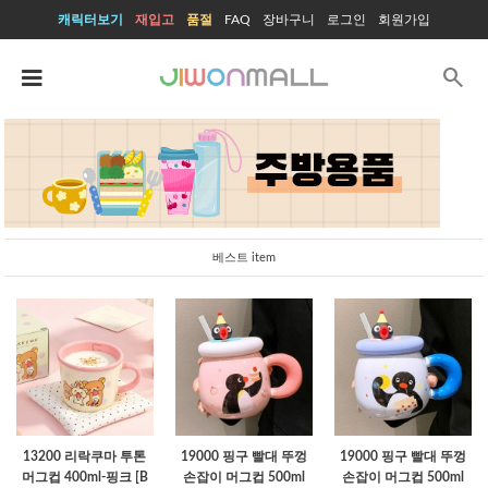
캐릭터보기
재입고
품절
FAQ
장바구니
로그인
회원가입
search
베스트 item
13200 리락쿠마 투톤
19000 핑구 빨대 뚜껑
19000 핑구 빨대 뚜껑
머그컵 400ml-핑크 [B
손잡이 머그컵 500ml
손잡이 머그컵 500ml