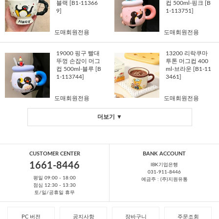
블랙 [B1-11366
컵 500ml-핑크 [B
9]
1-113751]
도매회원전용
도매회원전용
19000 핑구 빨대
13200 리락쿠마
뚜껑 손잡이 머그
투톤 머그컵 400
컵 500ml-블루 [B
ml-브라운 [B1-11
1-113744]
3461]
도매회원전용
도매회원전용
더보기 ▼
CUSTOMER CENTER
BANK ACCOUNT
1661-8446
IBK기업은행
031-911-8446
평일 09:00 - 18:00
예금주 : (주)지원유통
점심 12:30 - 13:30
토/일/공휴일 휴무
PC 버전
공지사항
장바구니
주문조회