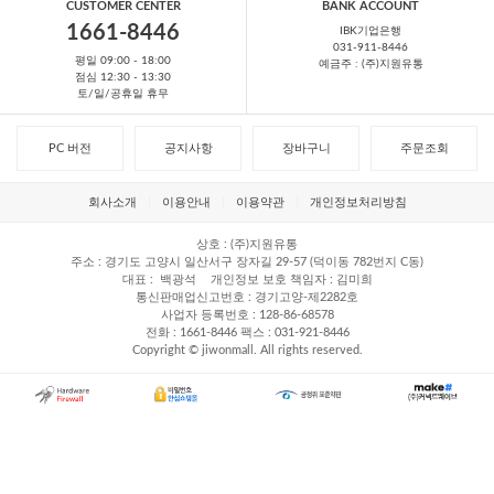
CUSTOMER CENTER
BANK ACCOUNT
1661-8446
IBK기업은행
031-911-8446
평일 09:00 - 18:00
예금주 : (주)지원유통
점심 12:30 - 13:30
토/일/공휴일 휴무
PC 버전
공지사항
장바구니
주문조회
회사소개
이용안내
이용약관
개인정보처리방침
상호
(주)지원유통
주소
경기도 고양시 일산서구 장자길 29-57 (덕이동 782번지 C동)
대표
백광석
개인정보 보호 책임자
김미희
통신판매업신고번호
경기고양-제2282호
사업자 등록번호
128-86-68578
전화
1661-8446
팩스
031-921-8446
Copyright © jiwonmall. All rights reserved.