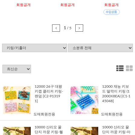
회원공개
회원공개
회원공개
1
/
5
12000 26구 대왕
12000 재능 키보
키캡 클리커 키링-
드 딸깍이 키링 (1
랜덤 [C2-91319
2000X8EA) [C1-1
1]
45048]
도매회원전용
도매회원전용
10000 산리오 꿀
10000 산리오 꿀
단지 까꿍 키링-헬
단지 까꿍 키링-마