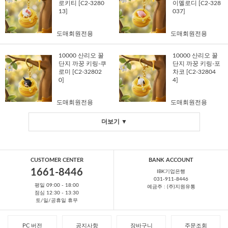
로키티 [C2-3280
이멜로디 [C2-328
13]
037]
도매회원전용
도매회원전용
10000 산리오 꿀
10000 산리오 꿀
단지 까꿍 키링-쿠
단지 까꿍 키링-포
로미 [C2-32802
차코 [C2-32804
0]
4]
도매회원전용
도매회원전용
더보기 ▼
CUSTOMER CENTER
BANK ACCOUNT
1661-8446
IBK기업은행
031-911-8446
평일 09:00 - 18:00
예금주 : (주)지원유통
점심 12:30 - 13:30
토/일/공휴일 휴무
PC 버전
공지사항
장바구니
주문조회