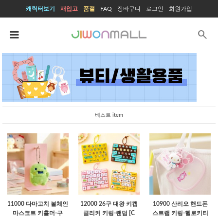
캐릭터보기
재입고
품절
FAQ
장바구니
로그인
회원가입
search
베스트 item
11000 다마고치 볼체인
12000 26구 대왕 키캡
10900 산리오 핸드폰
마스코트 키홀더-구
클리커 키링-랜덤 [C
스트랩 키링-헬로키티